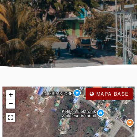
MAPA BASE
+
−