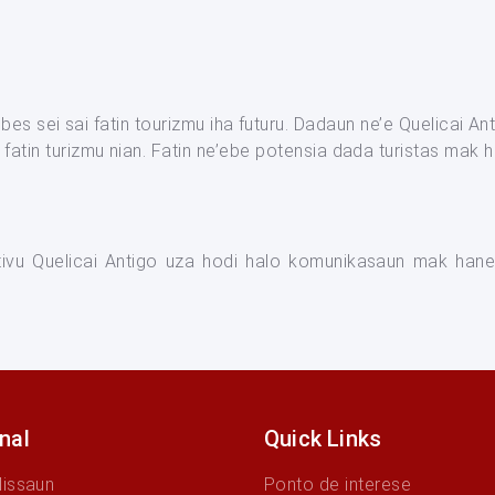
es sei sai fatin tourizmu iha futuru. Dadaun ne’e Quelicai An
i fatin turizmu nian. Fatin ne’ebe potensia dada turistas ma
tivu Quelicai Antigo uza hodi halo komunikasaun mak hane
onal
Quick Links
Missaun
Ponto de interese