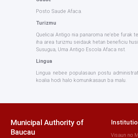
Posto Saude Afaca.
Turizmu
Quelicai Antigo nia panaroma ne’ebe furak teb
iha area turizmu seidauk hetan beneficiu hus
Susugua, Uma Antigo Escola Afaca nst.
Lingua
Lingua nebee populasaun postu administra
koalia hodi halo komunikasaun ba malu.
Municipal Authority of
Instituti
Baucau
Visaun no 