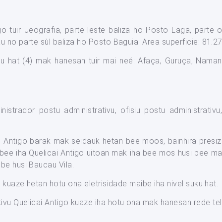
go tuir Jeografia, parte leste baliza ho Posto Laga, parte 
u no parte sùl baliza ho Posto Baguia. Area superficie: 81.2
ku hat (4) mak hanesan tuir mai neé: Afaça, Guruça, Namane
strador postu administrativu, ofisiu postu administrativu
ai Antigo barak mak seidauk hetan bee moos, bainhira presiz
bee iha Quelicai Antigo uitoan mak iha bee mos husi bee mat
be husi Baucau Vila.
 kuaze hetan hotu ona eletrisidade maibe iha nivel suku hat.
vu Quelicai Antigo kuaze iha hotu ona mak hanesan rede telef