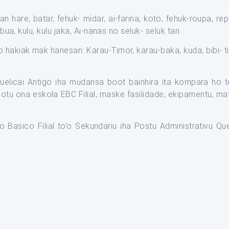
 hare, batar, fehuk- midar, ai-farina, koto, fehuk-roupa, repo
mbua, kulu, kulu jaka, Ai-nanas no seluk- seluk tan
 hakiak mak hanesan: Karau-Timor, karau-baka, kuda, bibi- tim
Quelicai Antigo iha mudansa boot bainhira ita kompara h
 hotu ona eskola EBC Filial, maske fasilidade, ekipamentu, ma
no Basico Filial to’o Sekundariu iha Postu Administrativu Q