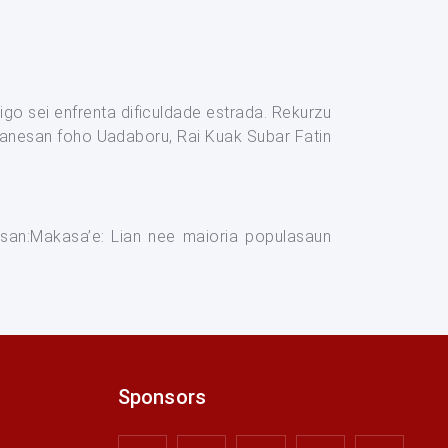
tigo sei enfrenta dificuldade estrada. Rekurzu
k hanesan foho Uadaboru, Rai Kuak Subar Fatin
san:Makasa’e: Lian nee maioria populasaun
Sponsors