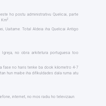
oeste ho postu administrativu Quelicai, parte
2
7 Km
.
i, Uaitame. Total Aldeia iha Quelicai Antigo
, Igreja, no obra arkitetura portuguesa too
a fase no haris tenke ba dook kilometro 4-7
an hun maibe iha difikuldades dala ruma atu
one, internet, no mos radiu ho televizaun.