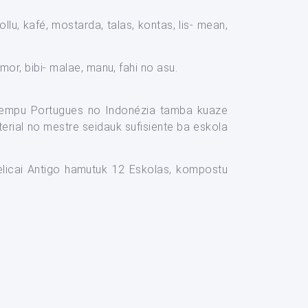
llu, kafé, mostarda, talas, kontas, lis- mean,
or, bibi- malae, manu, fahi no asu.
o tempu Portugues no Indonézia tamba kuaze
terial no mestre seidauk sufisiente ba eskola
uelicai Antigo hamutuk 12 Eskolas, kompostu