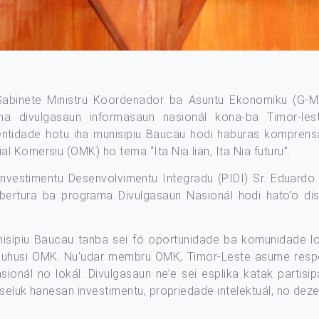
Gabinete Ministru Koordenador ba Asuntu Ekonomiku (G-MC
ma divulgasaun informasaun nasionál kona-ba Timor-le
tidade hotu iha munisipiu Baucau hodi haburas komprensa
 Komersiu (OMK) ho tema “Ita Nia lian, Ita Nia futuru”.
Investimentu Desenvolvimentu Integradu (PIDI) Sr. Eduard
bertura ba programa Divulgasaun Nasionál hodi hato’o dis
isípiu Baucau tanba sei fó oportunidade ba komunidade lok
 liuhusi OMK. Nu’udar membru OMK, Timor-Leste asume respo
ionál no lokál. Divulgasaun ne’e sei esplika katak partisi
seluk hanesan investimentu, propriedade intelektuál, no dez