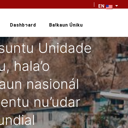
EN
hamutuk ho
 ba Asuntu
Dashboard
Balkaun Úniku
suntu Unidade
, hala’o
aun nasionál
entu nu’udar
ndial