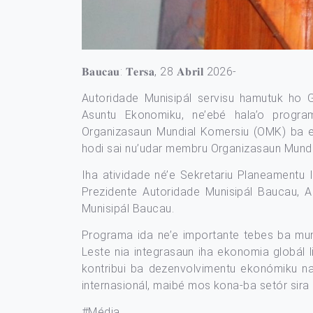
𝐁𝐚𝐮𝐜𝐚𝐮: 𝐓𝐞𝐫𝐬𝐚, 28 𝐀𝐛𝐫𝐢𝐥 2026-
Autoridade Munisipál servisu hamutuk ho 
Asuntu Ekonomiku, ne’ebé hala’o progra
Organizasaun Mundial Komersiu (OMK) ba en
hodi sai nu’udar membru Organizasaun Mundial
Iha atividade né’e Sekretariu Planeamentu 
Prezidente Autoridade Munisipál Baucau, A
Munisipál Baucau.
Programa ida ne’e importante tebes ba mun
Leste nia integrasaun iha ekonomia globál
kontribui ba dezenvolvimentu ekonómiku nas
internasionál, maibé mos kona-ba setór sira 
#Média