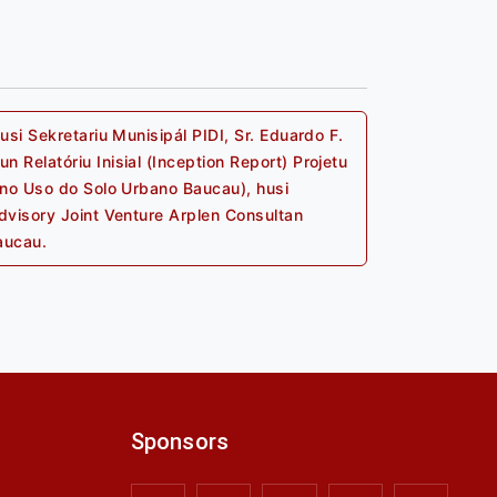
si Sekretariu Munisipál PIDI, Sr. Eduardo F.
Relatóriu Inisial (Inception Report) Projetu
ano Uso do Solo Urbano Baucau), husi
Next
dvisory Joint Venture Arplen Consultan
post:
aucau.
Sponsors