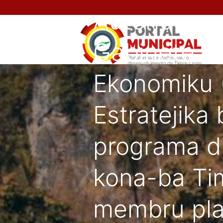
Autoridade 
Gabinete M
Ekonomiku 
Estratejika
programa d
kona-ba Tim
membru pla