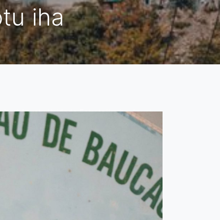
tu iha
husi Asuntu Unidade Estratejika ba Asuntu
r membru planu Organizasaun Mundial