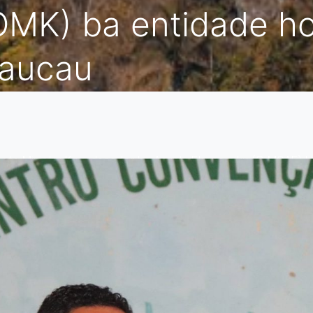
OMK) ba entidade ho
Baucau
nete Ministru Koordenador ba Asuntu Ekonomiku (G-MCAE) Liu
masaun nasionál kona-ba Timor-leste nia komitmentu nu’uda
iu Baucau