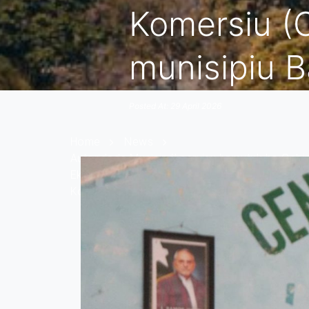
Komersiu (
munisipiu 
Posted At: 29 April 2026
Home
News
Autoridade Munisipál servisu hamutuk ho Gabi
Ekonomiku, hala’o programa divulgasaun infor
Komersiu (OMK) ba entidade hotu iha munisip