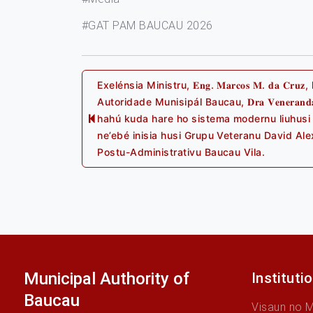
#GAT PAM BAUCAU 2026
Post
Exelénsia Ministru, 𝐄𝐧𝐠. 𝐌𝐚𝐫𝐜𝐨𝐬 𝐌. 𝐝𝐚 𝐂𝐫
Autoridade Munisipál Baucau, 𝐃𝐫𝐚 𝐕𝐞𝐧𝐞𝐫𝐚𝐧𝐝𝐚 𝐄. 
hahú kuda hare ho sistema modernu liuhus
navigation
Previous
ne’ebé inisia husi Grupu Veteranu David Alex
post:
Postu-Administrativu Baucau Vila.
Municipal Authority of
Instituti
Baucau
Visaun no 