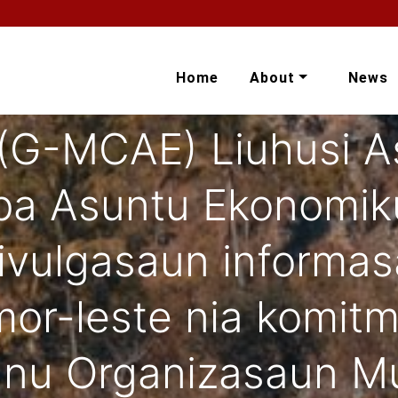
Munisipál servisu 
inistru Koordenador
Home
About
News
(G-MCAE) Liuhusi A
 ba Asuntu Ekonomiku
ivulgasaun informas
or-leste nia komitm
nu Organizasaun Mu