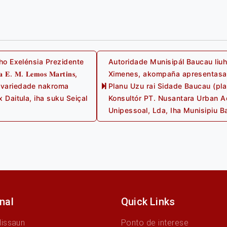
𝐮𝐳, ho Exelénsia Prezidente
Autoridade Munisipál Baucau liuhu
𝐌. 𝐋𝐞𝐦𝐨𝐬 𝐌𝐚𝐫𝐭𝐢𝐧𝐬,
Ximenes, akompaña apresentasaun 
i variedade nakroma
Planu Uzu rai Sidade Baucau (pl
 Daitula, iha suku Seiçal
Konsultór PT. Nusantara Urban A
Unipessoal, Lda, Iha Munisipiu B
onal
Quick Links
Missaun
Ponto de interese