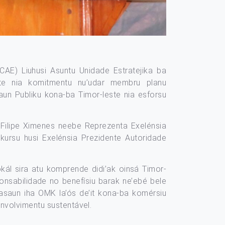
AE) Liuhusi Asuntu Unidade Estratejika ba
ste nia komitmentu nu’udar membru planu
un Publiku kona-ba Timor-leste nia esforsu
o Filipe Ximenes neebe Reprezenta Exelénsia
kursu husi Exelénsia Prezidente Autoridade
ál sira atu komprende didi’ak oinsá Timor-
nsabilidade no benefísiu barak ne’ebé bele
pasaun iha OMK la’ós de’it kona-ba komérsiu
envolvimentu sustentável.