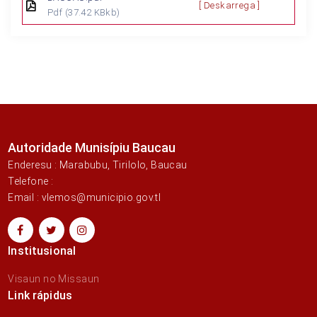
[ Deskarrega ]
Pdf
(37.42 KBkb)
Autoridade Munisípiu Baucau
Enderesu : Marabubu, Tirilolo, Baucau
Telefone :
Email : vlemos@municipio.gov.tl
Institusional
Visaun no Missaun
Link rápidus