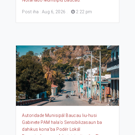
Notariado Munisípiu Baucau.
Post iha : Aug 6, 2026
.
2 22 pm
Autoridade Munisipál Baucau liu-husi
Gabinete PAM hala’o Sensibilizasaun ba
dahikus kona’ba Podér Lokál