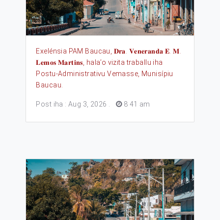
Exelénsia PAM Baucau, 𝐃𝐫𝐚. 𝐕𝐞𝐧𝐞𝐫𝐚𝐧𝐝𝐚 𝐄. 𝐌.
𝐋𝐞𝐦𝐨𝐬 𝐌𝐚𝐫𝐭𝐢𝐧𝐬, hala’o vizita traballu iha
Postu-Administrativu Vemasse, Munisípiu
Baucau.
Post iha : Aug 3, 2026
.
8 41 am