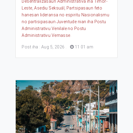
Desentralizasaun Administrativa iha Timor-
Leste, Asediu Seksuál, Partsipasaun feto
hanesan lideransa no espiritu Nasionalismu
no partisipasaun Juventude nian iha Postu
Administrativu Venilale no Postu
Administrativu Vemasse.
Post iha : Aug 5, 2026
.
11 01 am