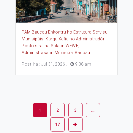
PAM Baucau Enkontru ho Estrutura Servisu
Munisipáis, Kargu Xefia no Administradór
Posto sira iha Salaun WEWE,
Administrasaun Munisipál Baucau.
Post iha : Jul 31, 2026
.
9 08 am
1
2
3
…
17