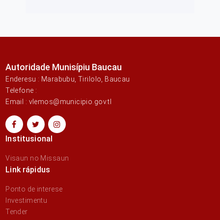
Autoridade Munisípiu Baucau
Enderesu : Marabubu, Tirilolo, Baucau
Telefone :
Email : vlemos@municipio.gov.tl
Institusional
Visaun no Missaun
Link rápidus
Ponto de interese
Investimentu
Tender