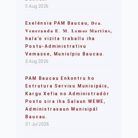
5 Aug 2026
Exelénsia PAM Baucau, 𝐃𝐫𝐚.
𝐕𝐞𝐧𝐞𝐫𝐚𝐧𝐝𝐚 𝐄. 𝐌. 𝐋𝐞𝐦𝐨𝐬 𝐌𝐚𝐫𝐭𝐢𝐧𝐬,
hala’o vizita traballu iha
Postu-Administrativu
Vemasse, Munisípiu Baucau.
3 Aug 2026
PAM Baucau Enkontru ho
Estrutura Servisu Munisipáis,
Kargu Xefia no Administradór
Posto sira iha Salaun WEWE,
Administrasaun Munisipál
Baucau.
31 Jul 2026