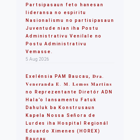
Partsipasaun feto hanesan
lideransa no espiritu
Nasionalismu no partisipasaun
Juventude nian iha Postu
Administrativu Venilale no
Postu Administrativu
Vemasse.
5 Aug 2026
Exelénsia PAM Baucau, 𝐃𝐫𝐚.
𝐕𝐞𝐧𝐞𝐫𝐚𝐧𝐝𝐚 𝐄. 𝐌. 𝐋𝐞𝐦𝐨𝐬 𝐌𝐚𝐫𝐭𝐢𝐧𝐬
no Reprezentante Diretór ADN
Hala’o lansamentu Fatuk
Dahuluk ba Konstrusaun
Kapela Nossa Señora de
Lurdes iha Hospital Regionál
Eduardo Ximenes (HOREX)
Baucau.