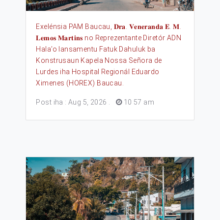
Exelénsia PAM Baucau, 𝐃𝐫𝐚. 𝐕𝐞𝐧𝐞𝐫𝐚𝐧𝐝𝐚 𝐄. 𝐌.
𝐋𝐞𝐦𝐨𝐬 𝐌𝐚𝐫𝐭𝐢𝐧𝐬 no Reprezentante Diretór ADN
Hala’o lansamentu Fatuk Dahuluk ba
Konstrusaun Kapela Nossa Señora de
Lurdes iha Hospital Regionál Eduardo
Ximenes (HOREX) Baucau.
Post iha : Aug 5, 2026
.
10 57 am