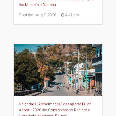
iha Munisípiu Baucau.
Post iha : Aug 7, 2026
.
4 41 pm
Kalendáriu Atendimentu Passaporte Fulan
Agostu 2026 iha Conservatorio Registo e