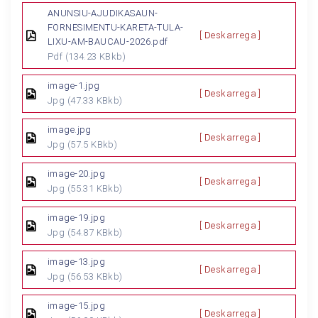
ANUNSIU-AJUDIKASAUN-
FORNESIMENTU-KARETA-TULA-
[ Deskarrega ]
LIXU-AM-BAUCAU-2026.pdf
Pdf
(134.23 KBkb)
image-1.jpg
[ Deskarrega ]
Jpg
(47.33 KBkb)
image.jpg
[ Deskarrega ]
Jpg
(57.5 KBkb)
image-20.jpg
[ Deskarrega ]
Jpg
(55.31 KBkb)
image-19.jpg
[ Deskarrega ]
Jpg
(54.87 KBkb)
image-13.jpg
[ Deskarrega ]
Jpg
(56.53 KBkb)
image-15.jpg
[ Deskarrega ]