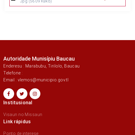
Jpg
(56.09 KBkb)
Autoridade Munisípiu Baucau
Enderesu : Marabubu, Tirilolo, Baucau
Telefone :
Email : vlemos@municipio.gov.tl
Institusional
Visaun no Missaun
Link rápidus
Ponto de interese