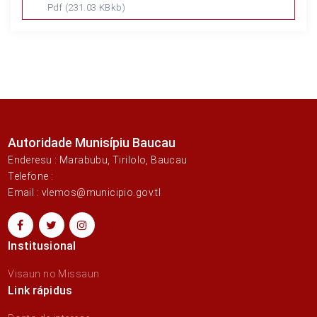
Pdf
(231.03 KBkb)
Autoridade Munisípiu Baucau
Enderesu : Marabubu, Tirilolo, Baucau
Telefone :
Email : vlemos@municipio.gov.tl
Institusional
Visaun no Missaun
Link rápidus