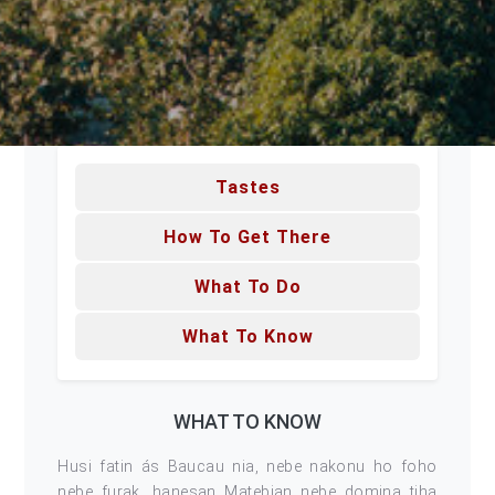
Tastes
How To Get There
What To Do
What To Know
WHAT TO KNOW
Husi fatin ás Baucau nia, nebe nakonu ho foho
nebe furak, hanesan Matebian nebe domina tiha