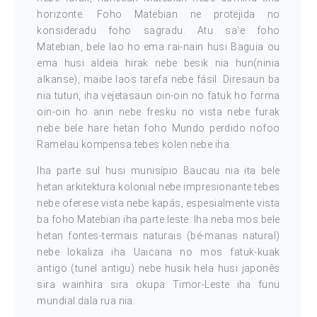
horizonte. Foho Matebian ne protejida no
konsideradu foho sagradu. Atu sa’e foho
Matebian, bele lao ho ema rai-nain husi Baguia ou
ema husi aldeia hirak nebe besik nia hun(ninia
alkanse), maibe laos tarefa nebe fásil. Diresaun ba
nia tutun, iha vejetasaun oin-oin no fatuk ho forma
oin-oin ho anin nebe fresku no vista nebe furak
nebe bele hare hetan foho Mundo perdido nofoo
Ramelau kompensa tebes kolen nebe iha.
Iha parte sul husi munisípio Baucau nia ita bele
hetan arkitektura kolonial nebe impresionante tebes
nebe oferese vista nebe kapás, espesialmente vista
ba foho Matebian iha parte leste. Iha neba mos bele
hetan fontes-termais naturais (bé-manas natural)
nebe lokaliza iha Uaicana no mos fatuk-kuak
antigo (tunel antigu) nebe husik hela husi japonês
sira wainhira sira okupa Timor-Leste iha funu
mundial dala rua nia.