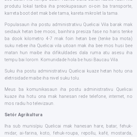
produtu lokal tanba iha preokupasaun oi-oin ba transporte,
karreta boot deit mak bele tama, kareta mikrolet la tama.
Populasaun iha postu administrativu Quelicai Vila barak mak
seidauk hetan bee moos, bainhira presiza fase no haris tenke
ba dook kilometro 4-7 mak foin hetan bee (tenke ba mota)
suku nebee iha Quelicai vila uitoan mak iha bee mos husi bee
matan hun maibe iha difikuldades dala ruma atu asesu iha
tempu bai lororn. Komunidade hola be husi Baucau Vila.
Suku iha postu administrativu Quelicai kuaze hetan hotu ona
eletrisidade maibe iha nivel suku tolu.
Meus ba komunikasaun iha postu administrativu Quelicai
kuaze iha hotu ona mak hanesan rede telefone, internet, no
mos radiu ho televizaun.
Setór Agrikultura
Iha sub munisípiu Quelicai mak hanesan hare, batar, fehuk-
midar, ai-farina, koto, fehuk-roupa, repollu, kafé, mostarda,