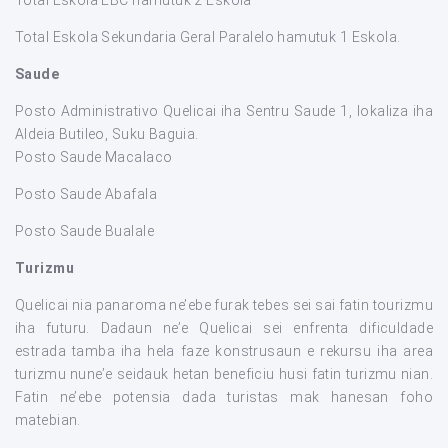
Total Eskola Sekundaria Geral Paralelo hamutuk 1 Eskola.
Saude
Posto Administrativo Quelicai iha Sentru Saude 1, lokaliza iha
Aldeia Butileo, Suku Baguia.
Posto Saude Macalaco
Posto Saude Abafala
Posto Saude Bualale
Turizmu
Quelicai nia panaroma ne’ebe furak tebes sei sai fatin tourizmu
iha futuru. Dadaun ne’e Quelicai sei enfrenta dificuldade
estrada tamba iha hela faze konstrusaun e rekursu iha area
turizmu nune’e seidauk hetan beneficiu husi fatin turizmu nian.
Fatin ne’ebe potensia dada turistas mak hanesan foho
matebian.