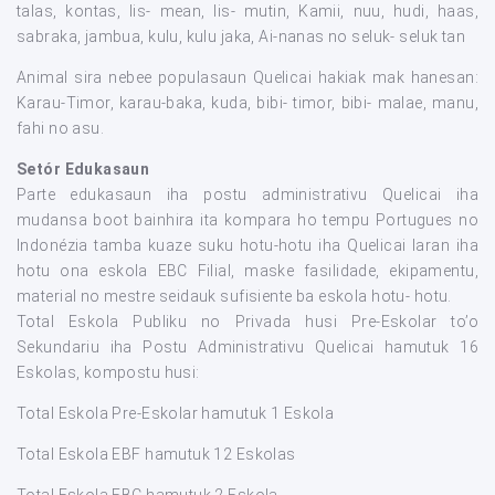
talas, kontas, lis- mean, lis- mutin, Kamii, nuu, hudi, haas,
sabraka, jambua, kulu, kulu jaka, Ai-nanas no seluk- seluk tan
Animal sira nebee populasaun Quelicai hakiak mak hanesan:
Karau-Timor, karau-baka, kuda, bibi- timor, bibi- malae, manu,
fahi no asu.
Setór Edukasaun
Parte edukasaun iha postu administrativu Quelicai iha
mudansa boot bainhira ita kompara ho tempu Portugues no
Indonézia tamba kuaze suku hotu-hotu iha Quelicai laran iha
hotu ona eskola EBC Filial, maske fasilidade, ekipamentu,
material no mestre seidauk sufisiente ba eskola hotu- hotu.
Total Eskola Publiku no Privada husi Pre-Eskolar to’o
Sekundariu iha Postu Administrativu Quelicai hamutuk 16
Eskolas, kompostu husi:
Total Eskola Pre-Eskolar hamutuk 1 Eskola
Total Eskola EBF hamutuk 12 Eskolas
Total Eskola EBC hamutuk 2 Eskola