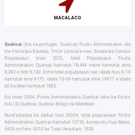
MACALACO
Quelicai
(iha lia-portugés: Quelicai) Postu Administrativu ida
iha munisípiu Baukau, Timór Lorosa’e nian. Bazeia ba Census
Populasaun tinan 2022, total Populasaun Posto
Administrativo Quelicai hamutuk 18,444 mane hamutuk ema
9,342 e feto 9,102. Entre total populasaun nee, idade husi 0-14
hamutuk ema 6175, idade 15-59 hamutuk ema 10417 e idade
60 ba leten hamutuk 1852.
Iha tinan 2024, Posto Administrativo Quelicai fahe ba Posto
tolu (3) Quelicai, Quelicai Antigo no Matebian.
Nune’e,bazeia ba dadus husi SIGSA, total populasaun Posto
Administrativo Quelicai hamutuk 10735, kompostu husi Mane:
5425 no Feto: 5310 ho Total Uma Kain: 1828.