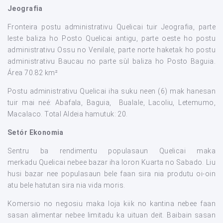
Jeografia
Fronteira postu administrativu Quelicai tuir Jeografia, parte
leste baliza ho Posto Quelicai antigu, parte oeste ho postu
administrativu Ossu no Venilale, parte norte haketak ho postu
administrativu Baucau no parte sùl baliza ho Posto Baguia.
Área 70.82 km²
Postu administrativu Quelicai iha suku neen (6) mak hanesan
tuir mai neé: Abafala, Baguia, Bualale, Lacoliu, Letemumo,
Macalaco. Total Aldeia hamutuk: 20.
Setór Ekonomia
Sentru ba rendimentu populasaun Quelicai maka
merkadu Quelicai nebee bazar iha loron Kuarta no Sabado. Liu
husi bazar nee populasaun bele faan sira nia produtu oi-oin
atu bele hatutan sira nia vida moris.
Komersio no negosiu maka loja kiik no kantina nebee faan
sasan alimentar nebee limitadu ka uituan deit. Baibain sasan