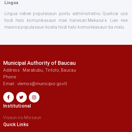
Lingua
Lingua nebee populasaun postu administrativu Quelicai uza
hodi halo komunikasaun mak hanesan:Makasa’e: Lian nee
maioria populasaun koalia hodi halo komunikasaun ba malu.
Municipal Authority of Baucau
Address : Marabubu, Tirilolo, Baucau
Phone :
Email : vlemos@municipio.gov.tl
Institutional
Visaun no Missaun
Quick Links