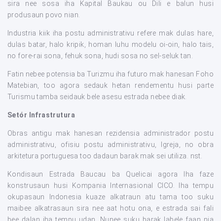
sira nee sosa iha Kapital Baukau ou Dili e balun husi
produsaun povo nian.
Industria kiik iha postu administrativu refere mak dulas hare,
dulas batar, halo kripik, homan luhu modelu oi-oin, halo tais,
no fore-rai sona, fehuk sona, hudi sosa no sel-seluk tan.
Fatin nebee potensia ba Turizmu iha futuro mak hanesan Foho
Matebian, too agora sedauk hetan rendementu husi parte
Turismu tamba seidauk bele asesu estrada nebee diak.
Setór Infrastrutura
Obras antigu mak hanesan rezidensia administrador postu
administrativu, ofisiu postu administrativu, Igreja, no obra
arkitetura portuguesa too dadaun barak mak sei utiliza. nst.
Kondisaun Estrada Baucau ba Quelicai agora Iha faze
konstrusaun husi Kompania Internasional CICO. Iha tempu
okupasaun Indonesia kuaze alkatraun atu tama too suku
maibee alkatrasaun sira nee aat hotu ona, e estrada sai fali
bee dalan iha tempu udan. Nunee suku barak labele faan nia