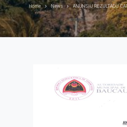
Home
News
ANUNSIU REZULTADU CA