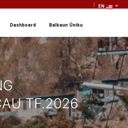
EN
Dashboard
Balkaun Úniku
NG
AU TF.2026