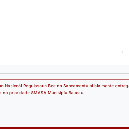
un Nasionál Regulasaun Bee no Saneamentu ofisialmente entrega
Next
a no prioridade SMASA Munisipíu Baucau.
post: