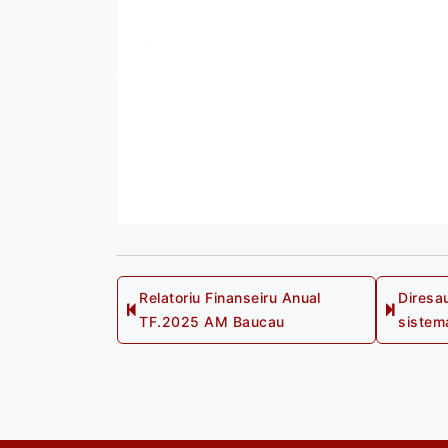
Post
Relatoriu Finanseiru Anual
Diresa
Previous
TF.2025 AM Baucau
sistem
post:
navigation