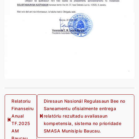
Post
Relatoriu
Diresaun Nasionál Regulasaun Bee no
Finanseiru
Saneamentu ofisialmente entrega
navigation
Anual
relatóriu rezultadu avaliasaun
Next
Previous
TF.2025
kompetensia, sistema no prioridade
post:
post:
AM
SMASA Munisipíu Baucau.
Baucau