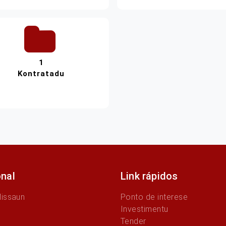
1
Kontratadu
onal
Link rápidos
Missaun
Ponto de interese
Investimentu
Tender