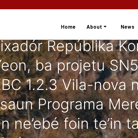
Home
About
News
ixadór Repúblika Ko
eon, ba projetu SN5
EBC 1.2.3 Vila-nova 
saun Programa Mere
n ne’ebé foin te’in t