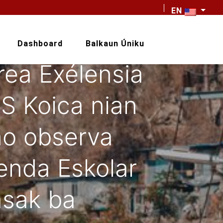
EN
Dashboard
Balkaun Úniku
rea Exélensia
S Koica nian
no observa
nda Eskolar
asak ba