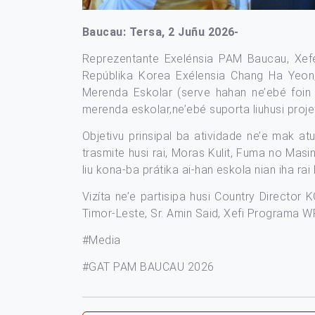
Baucau: Tersa, 2 Juñu 2026-
Reprezentante Exelénsia PAM Baucau, Xefe 
Repúblika Korea Exélensia Chang Ha Yeon
Merenda Eskolar (serve hahan ne’ebé foin t
merenda eskolar,ne’ebé suporta liuhusi proj
Objetivu prinsipal ba atividade ne’e mak at
trasmite husi rai, Moras Kulit, Fuma no Masi
liu kona-ba prátika ai-han eskola nian iha rai 
Vizíta ne’e partisipa husi Country Directo
Timor-Leste, Sr. Amin Said, Xefi Programa WF
#Media
#GAT PAM BAUCAU 2026