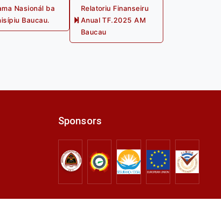
rama Nasionál ba
Relatoriu Finanseiru
isípiu Baucau.
Anual TF.2025 AM
Next
Baucau
post:
Sponsors