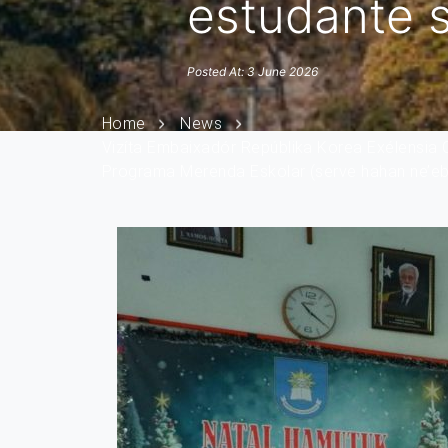
estudante s
Posted At: 3 June 2026
Home
News
Vizíta Embaixadór Repúblika Korea Exélensia 
Programa Merenda Eskolar (serve hahan ne’ebé 