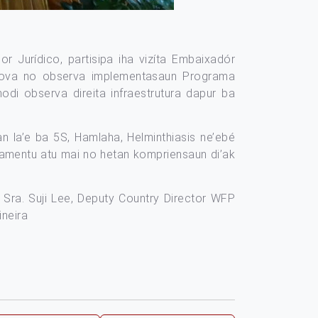
 Jurídico, partisipa iha vizíta Embaixadór
-nova no observa implementasaun Programa
odi observa direita infraestrutura dapur ba
an la’e ba 5S, Hamlaha, Helminthiasis ne’ebé
nsiamentu atu mai no hetan kompriensaun di’ak
 Sra. Suji Lee, Deputy Country Director WFP
ineira