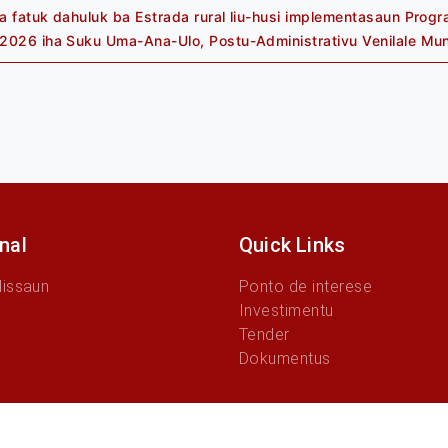
a fatuk dahuluk ba Estrada rural liu-husi implementasaun Prog
Previous
2026 iha Suku Uma-Ana-Ulo, Postu-Administrativu Venilale Mun
post:
onal
Quick Links
Missaun
Ponto de interese
Investimentu
Tender
Dokumentus