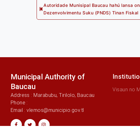
Post
Autoridade Munisipal Baucau hahú lansa on
Dezenvolvimentu Suku (PNDS) Tinan Fiskal 
navigation
Municipal Authority of
Instituti
Baucau
Visaun no 
Address : Marabubu, Tirilolo, Baucau
Phone :
Email : vlemos@municipio.gov.tl