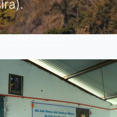
ira).
Chang Ha Yeon, ba projetu SN5S Koica nian iha eskola EBC 
foin te’in tasak ba estudante sira).