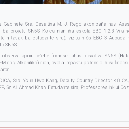
Gabinete Sra. Cesaltina M. J. Rego akompaña husi Asesor
, ba projetu SN5S Koica nian iha eskola EBC 1.2.3 Vila
e’in tasak ba estudante sira), vizita mós EBC 3 Aubaca h
etu SN5S.
u observa apoiu ne’ebé fornese liuhusi inisiativa SN5S (Hat
n-Midar/ Alkohilika) nian, avalia impaktu potensiál husi fina
laran.
r KOICA, Sra. Youn Hwa Kang, Deputy Country Director KOICA,
P, Sr. Ali Ahmad Khan, Estudante sira, Professores inklui Coz