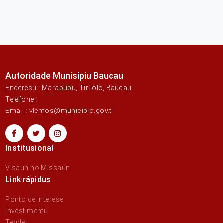
Autoridade Munisípiu Baucau
Enderesu : Marabubu, Tirilolo, Baucau
Telefone :
Email : vlemos@municipio.gov.tl
Institusional
Visaun no Missaun
Link rápidus
Ponto de interese
Investimentu
Tender