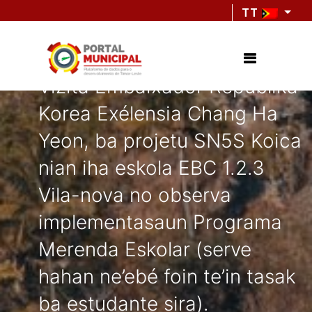
TT
Vizíta Embaixadór Repúblika
Korea Exélensia Chang Ha
Yeon, ba projetu SN5S Koica
nian iha eskola EBC 1.2.3
Vila-nova no observa
implementasaun Programa
Merenda Eskolar (serve
hahan ne’ebé foin te’in tasak
ba estudante sira).