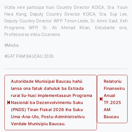
Vizíta ne’e partisipa husi Country Director KOICA, Sra. Youn
Hwa Kang, Deputy Country Director KOICA, Sra. Suji Lee,
Deputy Country Director WFP Timor-Leste, Sr. Amin Said, Xefi
Programa WFP, Sr. Ali Ahmad Khan, Estudante sira,
Professores inklui Cozineira
#Media
#GAT PAM BAUCAU 2026
Post
Autoridade Munisipal Baucau hahú
Relatoriu
lansa ona fatuk dahuluk ba Estrada
Finanseiru
navigation
rural liu-husi implementasaun Programa
Anual
Next
Nasionál ba Dezenvolvimentu Suku
TF.2025
Previous
post:
(PNDS) Tinan Fiskal 2026 iha Suku
AM
post:
Uma-Ana-Ulo, Postu-Administrativu
Baucau
Venilale Munisípiu Baucau.