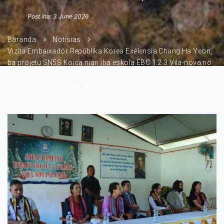
Post iha: 3 June 2026
Baranda
Notísias
Vizíta Embaixadór Repúblika Korea Exélensia Chang Ha Yeon,
ba projetu SN5S Koica nian iha eskola EBC 1.2.3 Vila-nova no
observa implementasaun Programa Merenda Eskolar (serve
hahan ne’ebé foin te’in tasak ba estudante sira).