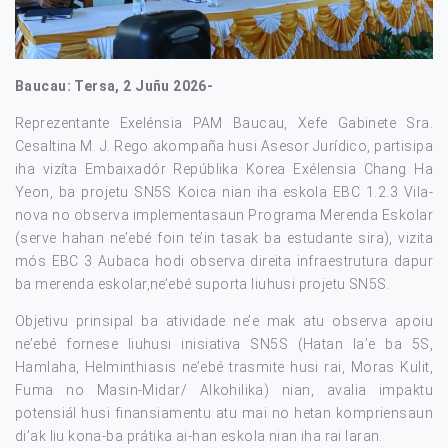
Baucau: Tersa, 2 Juñu 2026-
Reprezentante Exelénsia PAM Baucau, Xefe Gabinete Sra.
Cesaltina M. J. Rego akompaña husi Asesor Jurídico, partisipa
iha vizíta Embaixadór Repúblika Korea Exélensia Chang Ha
Yeon, ba projetu SN5S Koica nian iha eskola EBC 1.2.3 Vila-
nova no observa implementasaun Programa Merenda Eskolar
(serve hahan ne’ebé foin te’in tasak ba estudante sira), vizita
mós EBC 3 Aubaca hodi observa direita infraestrutura dapur
ba merenda eskolar,ne’ebé suporta liuhusi projetu SN5S.
Objetivu prinsipal ba atividade ne’e mak atu observa apoiu
ne’ebé fornese liuhusi inisiativa SN5S (Hatan la’e ba 5S,
Hamlaha, Helminthiasis ne’ebé trasmite husi rai, Moras Kulit,
Fuma no Masin-Midar/ Alkohilika) nian, avalia impaktu
potensiál husi finansiamentu atu mai no hetan kompriensaun
di’ak liu kona-ba prátika ai-han eskola nian iha rai laran.