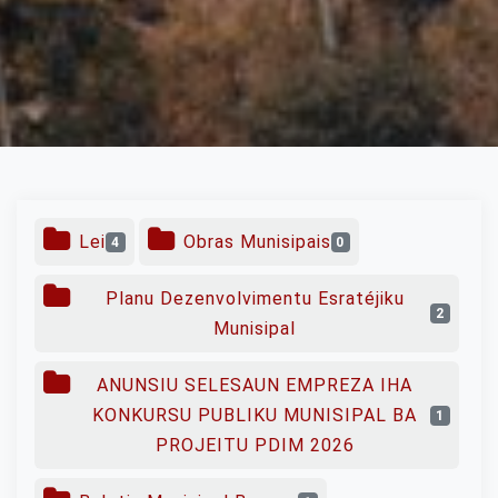
Lei
Obras Munisipais
4
0
Planu Dezenvolvimentu Esratéjiku
2
Munisipal
ANUNSIU SELESAUN EMPREZA IHA
KONKURSU PUBLIKU MUNISIPAL BA
1
PROJEITU PDIM 2026