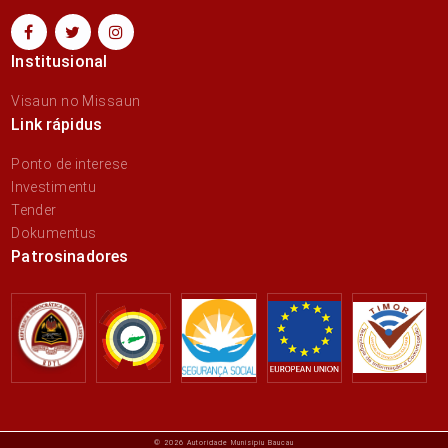
Institusional
Visaun no Missaun
Link rápidus
Ponto de interese
Investimentu
Tender
Dokumentus
Patrosinadores
© 2026 Autoridade Munisípiu Baucau