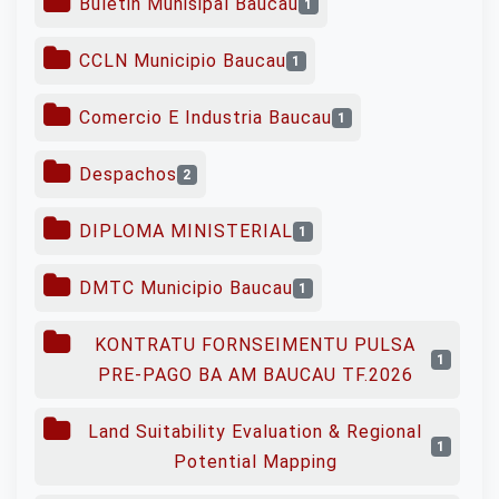
Buletin Munisipal Baucau
1
CCLN Municipio Baucau
1
Comercio E Industria Baucau
1
Despachos
2
DIPLOMA MINISTERIAL
1
DMTC Municipio Baucau
1
KONTRATU FORNSEIMENTU PULSA
1
PRE-PAGO BA AM BAUCAU TF.2026
Land Suitability Evaluation & Regional
1
Potential Mapping