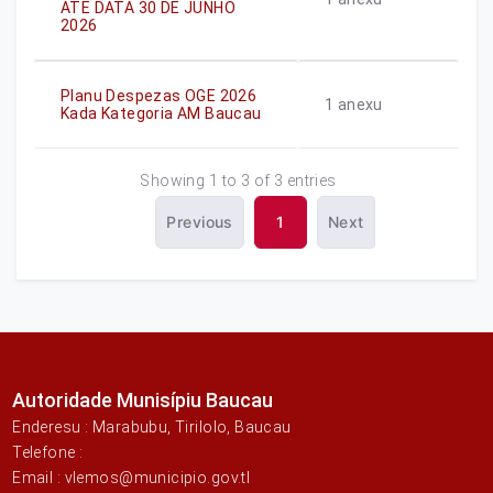
ATE DATA 30 DE JUNHO
2026
Planu Despezas OGE 2026
1
anexu
Kada Kategoria AM Baucau
Showing 1 to 3 of 3 entries
Previous
1
Next
Autoridade Munisípiu Baucau
Enderesu : Marabubu, Tirilolo, Baucau
Telefone :
Email : vlemos@municipio.gov.tl