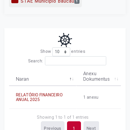
STAE Municipio Baucau
1
Show
entries
Search:
Anexu
Naran
Dokumentus
RELATÓRIO FINANCEIRO
1
anexu
ANUAL 2025
Showing 1 to 1 of 1 entries
Previous
1
Next