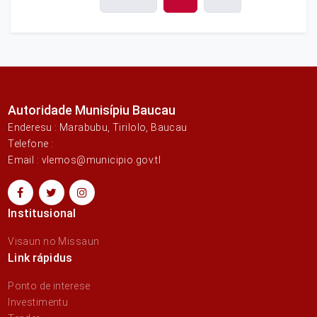
Autoridade Munisípiu Baucau
Enderesu : Marabubu, Tirilolo, Baucau
Telefone :
Email : vlemos@municipio.gov.tl
Institusional
Visaun no Missaun
Link rápidus
Ponto de interese
Investimentu