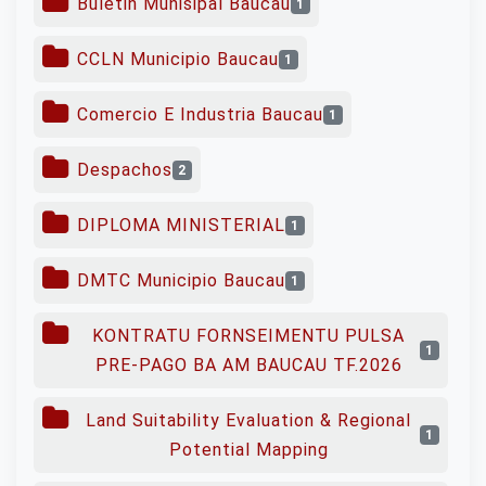
Buletin Munisipal Baucau
1
CCLN Municipio Baucau
1
Comercio E Industria Baucau
1
Despachos
2
DIPLOMA MINISTERIAL
1
DMTC Municipio Baucau
1
KONTRATU FORNSEIMENTU PULSA
1
PRE-PAGO BA AM BAUCAU TF.2026
Land Suitability Evaluation & Regional
1
Potential Mapping