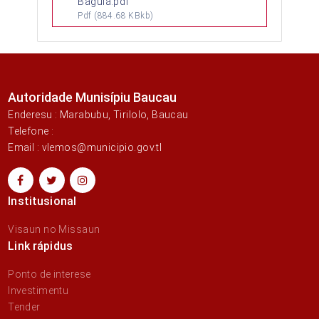
Baguia.pdf
Pdf
(884.68 KBkb)
Autoridade Munisípiu Baucau
Enderesu : Marabubu, Tirilolo, Baucau
Telefone :
Email : vlemos@municipio.gov.tl
Institusional
Visaun no Missaun
Link rápidus
Ponto de interese
Investimentu
Tender