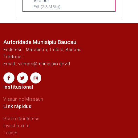
Vila.pdf
Pdf
(2.3 MBkb)
Autoridade Munisípiu Baucau
Enderesu : Marabubu, Tirilolo, Baucau
Telefone :
Email : vlemos@municipio.gov.tl
Institusional
Visaun no Missaun
Link rápidus
Ponto de interese
Investimentu
Tender