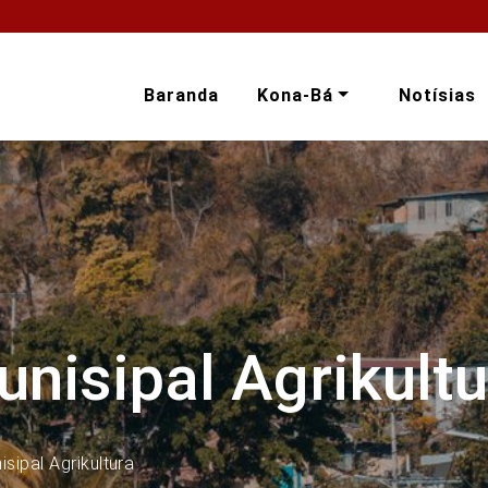
Baranda
Kona-Bá
Notísias
unisipal Agrikultu
isipal Agrikultura