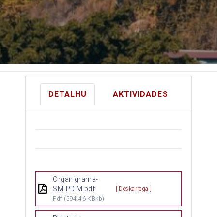
DETALHU
AKTIVIDADES
Organigrama-
SM-PDIM.pdf
[ Deskarrega ]
Pdf
(594.46 KBkb)