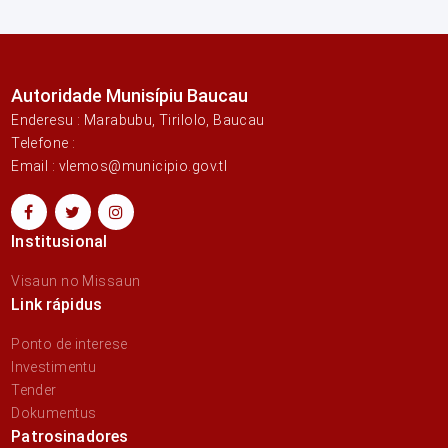
Autoridade Munisípiu Baucau
Enderesu : Marabubu, Tirilolo, Baucau
Telefone :
Email : vlemos@municipio.gov.tl
Institusional
Visaun no Missaun
Link rápidus
Ponto de interese
Investimentu
Tender
Dokumentus
Patrosinadores