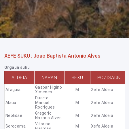
XEFE SUKU : Joao Baptista Antonio Alves
Orgaun suku
ALDEIA
NARAN
SEXU
POZISAUN
Gaspar Higino
Afaguia
M
Xefe Aldeia
Ximenes
Duarte
Alaua
Manuel
M
Xefe Aldeia
Rodrigues
Gregorio
Neolidae
M
Xefe Aldeia
Nazario Alves
Vitorino
Sorocama
M
Xefe Aldeia
Gusmao