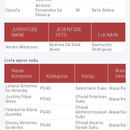
Antonio
Uasufa
Fernandes De
M
Xefe Aldeia
Oliveira
JUVENTUDE
JEVENTUDE
MANE
FETO
LIA NAIN
Noemia Da Silva
Raimundo
Amaro Menezes
Alves
Rodrigues
Lista apoio suku
Naran
Área
Kompletu
Kategoria
Kargu
Servis
Leliana Ximenes
PSAS
Sekretariu Suku
Alaua Kara
De Almedia
Justino Filipe
Ofisial Finansas
PSAS
Alaua Kara
Alves
Suku
Ofisial
Felisberta Alzira
PSAS
Administrasaun
Alaua Kara
Gusmão
Suku
Eleceu Ximenes
Ofisial Asuntu
PSAS
Alaua Kara
Guterres
Sosial Suku