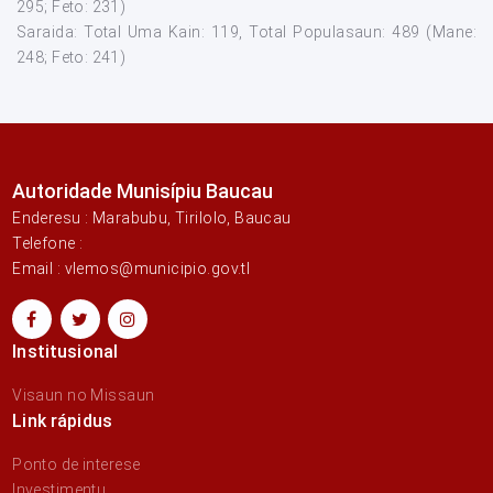
295; Feto: 231)
Saraida: Total Uma Kain: 119, Total Populasaun: 489 (Mane:
248; Feto: 241)
Autoridade Munisípiu Baucau
Enderesu : Marabubu, Tirilolo, Baucau
Telefone :
Email : vlemos@municipio.gov.tl
Institusional
Visaun no Missaun
Link rápidus
Ponto de interese
Investimentu