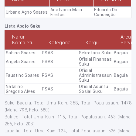
Ana Ivonia Maia
Eduardo Da
Urbano Agno Soares
Freitas
Conceição
Lista Apoio Suku
Naran
Área
Kompletu
Kategoria
Kargu
Servis
Sabino Soares
PSAS
Sekretariu Suku
Baguia
Ofisial Finansas
Angela Soares
PSAS
Baguia
Suku
Ofisial
Faustino Soares
PSAS
Administrasaun
Baguia
Suku
Natalino
Ofisial Asuntu
PSAS
Baguia
Gregorio Alves
Sosial Suku
Suku Baguia: Total Uma Kain: 358, Total Populasaun: 1478
(Mane: 798; Feto: 680)
Butileo: Total Uma Kain: 115, Total Populasaun: 463 (Mane:
255; Feto: 208)
Laua-liu: Total Uma Kain: 124, Total Populasaun: 526 (Mane: