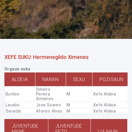
XEFE SUKU: Hermenegildo Ximenes
Orgaun suku
ALDEIA
NARAN
SEXU
POZISAUN
Silveiro
Butileo
Pereira
M
Xefe Aldeia
Ximenes
Laualio
Jose Soares
M
Xefe Aldeia
Saraida
Afonso Alves
M
Xefe Aldeia
JUVENTUDE
JUVENTUDE
MANE
FETO
LIA NAIN