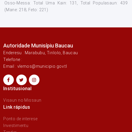
Osso-Messa: Total Uma Kain: 131, Total Populasaun: 439
(Mane: 218; Feto: 221)
Autoridade Munisípiu Baucau
Enderesu : Marabubu, Tirilolo, Baucau
Telefone :
Email : vlemos@municipio.gov.tl
Institusional
Visaun no Missaun
Link rápidus
Ponto de interese
Investimentu