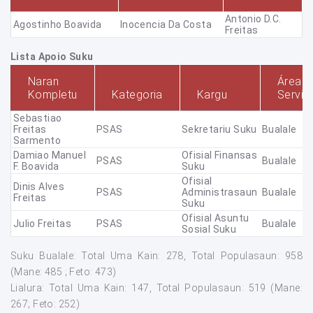
Antonio D.C.
Agostinho Boavida
Inocencia Da Costa
Freitas
Lista Apoio Suku
Naran
Área
Kompletu
Kategoria
Kargu
Servis
Sebastiao
Freitas
PSAS
Sekretariu Suku
Bualale
Sarmento
Damiao Manuel
Ofisial Finansas
PSAS
Bualale
F. Boavida
Suku
Ofisial
Dinis Alves
PSAS
Administrasaun
Bualale
Freitas
Suku
Ofisial Asuntu
Julio Freitas
PSAS
Bualale
Sosial Suku
Suku Bualale: Total Uma Kain: 278, Total Populasaun: 958
(Mane: 485 ; Feto: 473)
Lialura: Total Uma Kain: 147, Total Populasaun: 519 (Mane:
267; Feto: 252)