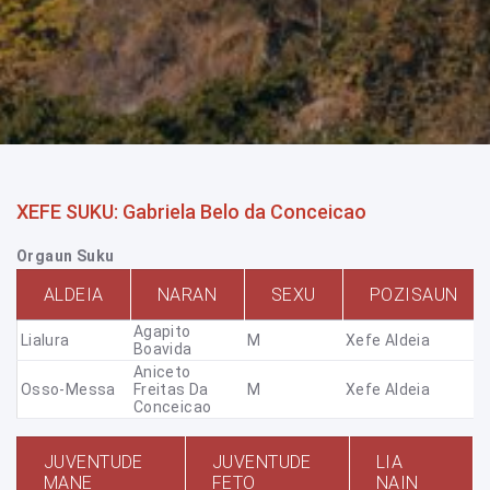
XEFE SUKU: Gabriela Belo da Conceicao
Orgaun Suku
ALDEIA
NARAN
SEXU
POZISAUN
Agapito
Lialura
M
Xefe Aldeia
Boavida
Aniceto
Osso-Messa
Freitas Da
M
Xefe Aldeia
Conceicao
JUVENTUDE
JUVENTUDE
LIA
MANE
FETO
NAIN