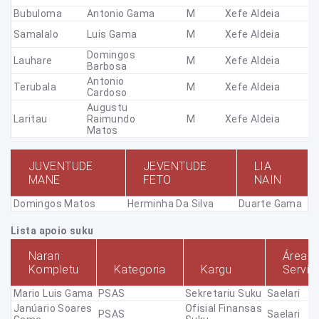
Bubuloma
Antonio Gama
M
Xefe Aldeia
Samalalo
Luis Gama
M
Xefe Aldeia
Domingos
Lauhare
M
Xefe Aldeia
Barbosa
Antonio
Terubala
M
Xefe Aldeia
Cardoso
Augustu
Laritau
Raimundo
M
Xefe Aldeia
Matos
JUVENTUDE
JEVENTUDE
LIA
MANE
FETO
NAIN
Domingos Matos
Herminha Da Silva
Duarte Gama
Lista apoio suku
Naran
Área
Kompletu
Kategoria
Kargu
Servis
Mario Luis Gama
PSAS
Sekretariu Suku
Saelari
Janúario Soares
Ofisial Finansas
PSAS
Saelari