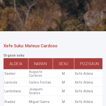
Xefe Suku: Mateus Cardoso
Orgaun suku
ALDEIA
NARAN
SEXU
POZISAUN
Augusto
Saelari
M
Xefe Aldeia
Cardoso
Larisula
Carlos Freitas
M
Xefe Aldeia
Joaquim
Lariledana
M
Xefe Aldeia
Soares
Riadae
Miguel Gama
M
Xefe Aldeia