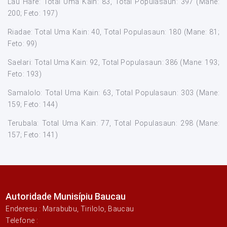
Lau Hare: Total Uma Kain: 83, Total Populasaun: 397 (Mane:
200; Feto: 197)
Riadae: Total Uma Kain: 40, Total Populasaun: 180 (Mane: 81;
Feto: 99)
Saelari: Total Uma Kain: 92, Total Populasaun: 386 (Mane: 193;
Feto: 193)
Samalolo: Total Uma Kain: 63, Total Populasaun: 303 (Mane:
159; Feto: 144)
Terubala: Total Uma Kain: 77, Total Populasaun: 298 (Mane:
157; Feto: 141)
Autoridade Munisípiu Baucau
Enderesu : Marabubu, Tirilolo, Baucau
Telefone :