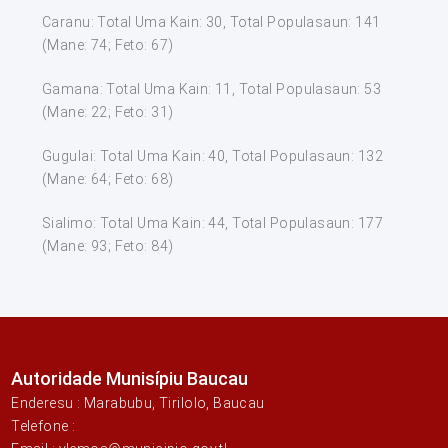
Caranu: Total Uma Kain: 30, Total Populasaun: 141
(Mane: 74; Feto: 67)
Gamana: Total Uma Kain: 11, Total Populasaun: 53
(Mane: 22; Feto: 31)
Gugulai: Total Uma Kain: 40, Total Populasaun: 132
(Mane: 64; Feto: 68)
Sialimo: Total Uma Kain: 44, Total Populasaun: 177
(Mane: 93; Feto: 84)
Autoridade Munisípiu Baucau
Enderesu : Marabubu, Tirilolo, Baucau
Telefone :