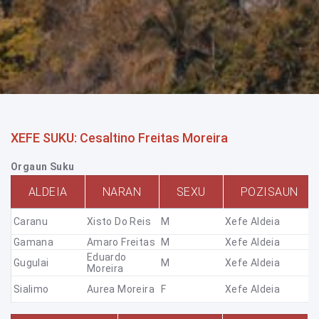
XEFE SUKU: Cesaltino Freitas Moreira
Orgaun Suku
ALDEIA
NARAN
SEXU
POZISAUN
Caranu
Xisto Do Reis
M
Xefe Aldeia
Gamana
Amaro Freitas
M
Xefe Aldeia
Eduardo
Gugulai
M
Xefe Aldeia
Moreira
Sialimo
Aurea Moreira
F
Xefe Aldeia