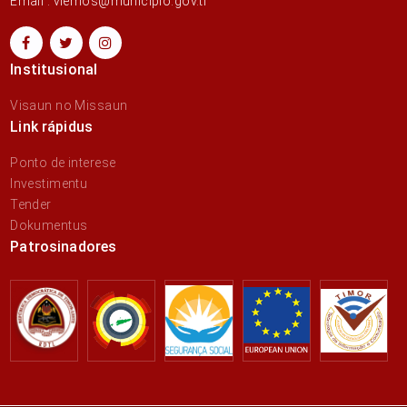
Email : vlemos@municipio.gov.tl
Institusional
Visaun no Missaun
Link rápidus
Ponto de interese
Investimentu
Tender
Dokumentus
Patrosinadores