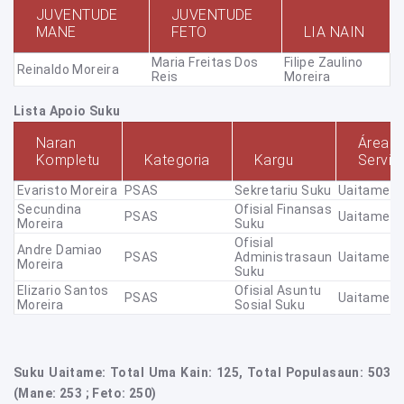
JUVENTUDE
JUVENTUDE
MANE
FETO
LIA NAIN
Maria Freitas Dos
Filipe Zaulino
Reinaldo Moreira
Reis
Moreira
Lista Apoio Suku
Naran
Área
Kompletu
Kategoria
Kargu
Servis
Evaristo Moreira
PSAS
Sekretariu Suku
Uaitame
Secundina
Ofisial Finansas
PSAS
Uaitame
Moreira
Suku
Ofisial
Andre Damiao
PSAS
Administrasaun
Uaitame
Moreira
Suku
Elizario Santos
Ofisial Asuntu
PSAS
Uaitame
Moreira
Sosial Suku
Suku Uaitame: Total Uma Kain: 125, Total Populasaun: 503
(Mane: 253 ; Feto: 250)