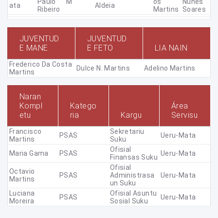
Paulo
M
Os
Nunes
Ata
Aldeia
Ribeiro
Martins
Soares
JUVENTUD
JUVENTUD
E MANE
E FETO
LIA NAIN
Frederico Da Costa
Dulce N. Martins
Adelino Martins
Martins
Naran
Kompl
Katego
Área
etu
ria
Kargu
Servisu
Francisco
Sekretariu
PSAS
Ueru-Mata
Martins
Suku
Ofisial
Maria Gama
PSAS
Ueru-Mata
Finansas Suku
Ofisial
Octavio
PSAS
Administrasa
Ueru-Mata
Martins
Un Suku
Luciana
Ofisial Asuntu
PSAS
Ueru-Mata
Moreira
Sosial Suku