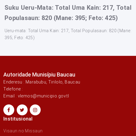
Suku Ueru-Mata: Total Uma Kain: 217, Total
Populasaun: 820 (Mane: 395; Feto: 425)
Ueru-mata: Total Uma Kain: 217, Total Populasaun: 820 (Mane:
395; Feto: 425)
Autoridade Munisípiu Baucau
Enderesu : Marabubu, Tirilolo, Baucau
Telefone :
Email : vlemos@municipio.gov.tl
Institusional
Visaun no Missaun