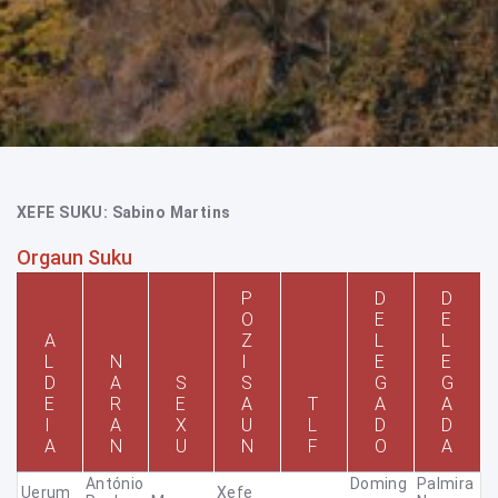
XEFE SUKU: Sabino Martins
Orgaun Suku
P
D
D
O
E
E
A
Z
L
L
L
N
I
E
E
D
A
S
S
G
G
E
R
E
A
T
A
A
I
A
X
U
L
D
D
A
N
U
N
F
O
A
António
Doming
Palmira
Uerum
Xefe