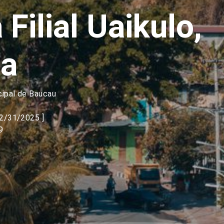
 Filial Uaikulo,
la
cipal de Baucau
12/31/2025 ]
9