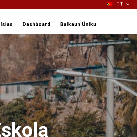
TT
ísias
Dashboard
Balkaun Úniku
Eskola