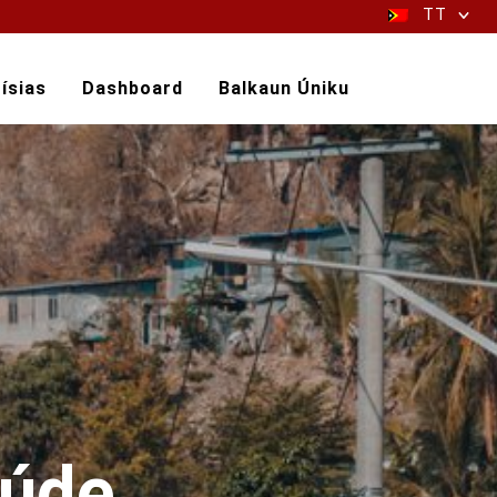
TT
ísias
Dashboard
Balkaun Úniku
aúde