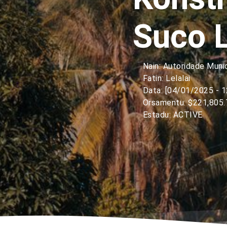
Suco L
Nain: Autoridade Muni
Fatin: Lelalai
Data: [04/01/2025 - 
Orsamentu: $221,805.
Estadu: ACTIVE