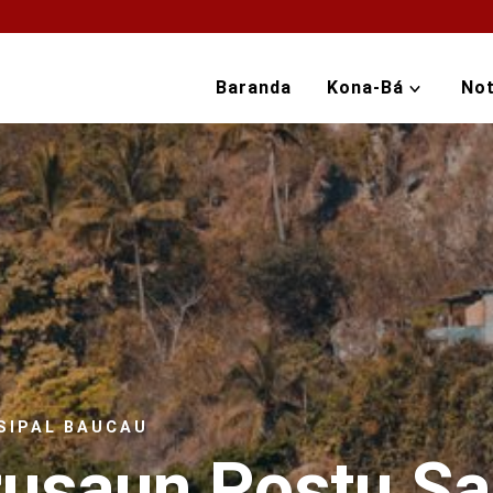
Baranda
Kona-Bá
Not
SIPAL BAUCAU
rusaun Postu S