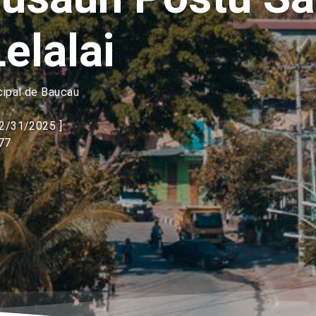
elalai
cipal de Baucau
12/31/2025 ]
77