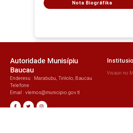
Nota Biográfika
Autoridade Munisípiu
Institusi
Baucau
Visaun no 
Enderesu : Marabubu, Tirilolo, Baucau
Telefone :
Email : vlemos@municipio.gov.tl