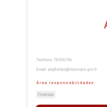
Telefone:
78356706
Email:
adgfreitas@municipio.gov.tl
Área responsabilidades:
Finansas