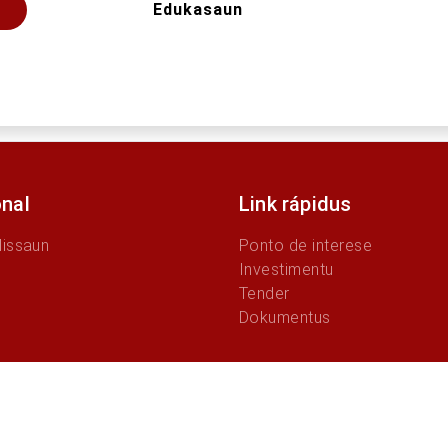
Edukasaun
onal
Link rápidus
Missaun
Ponto de interese
Investimentu
Tender
Dokumentus
© 2026 Autoridade Munisípiu Baucau