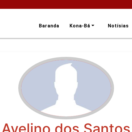
Baranda
Kona-Bá
Notísias
Avelino dos Santos