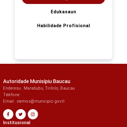
Edukasaun
Habilidade Profisional
Autoridade Munisípiu Baucau
Enderesu : Marabubu, Tirilolo, Baucau
Telefone :
Email : vlemos@municipio.gov.tl
Institusional