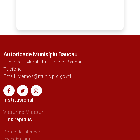
Autoridade Munisípiu Baucau
Enderesu : Marabubu, Tirilolo, Baucau
Telefone :
Email : vlemos@municipio.gov.tl
Institusional
Visaun no Missaun
Link rápidus
Ponto de interese
Investimentu