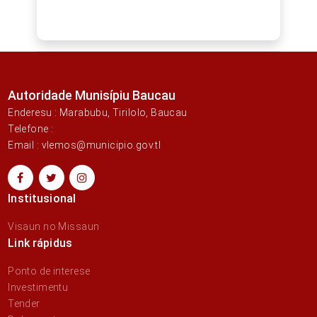
Autoridade Munisípiu Baucau
Enderesu : Marabubu, Tirilolo, Baucau
Telefone :
Email : vlemos@municipio.gov.tl
Institusional
Visaun no Missaun
Link rápidus
Ponto de interese
Investimentu
Tender