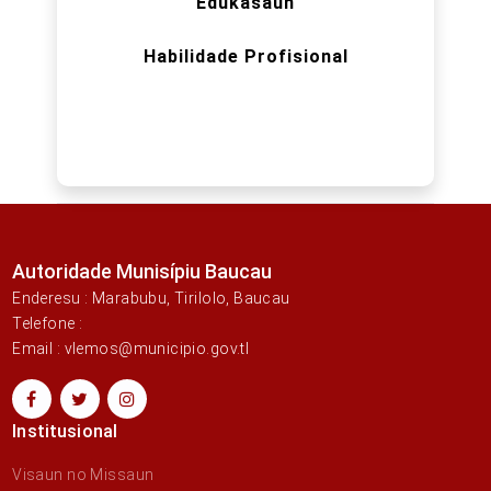
Edukasaun
Habilidade Profisional
Autoridade Munisípiu Baucau
Enderesu : Marabubu, Tirilolo, Baucau
Telefone :
Email : vlemos@municipio.gov.tl
Institusional
Visaun no Missaun