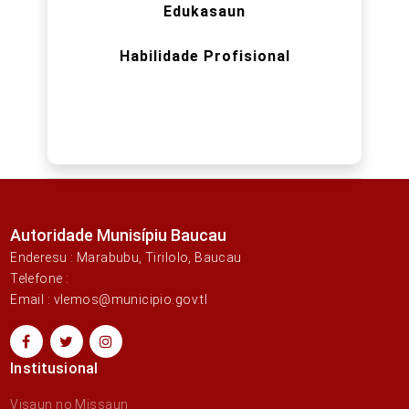
Edukasaun
Habilidade Profisional
Autoridade Munisípiu Baucau
Enderesu : Marabubu, Tirilolo, Baucau
Telefone :
Email : vlemos@municipio.gov.tl
Institusional
Visaun no Missaun