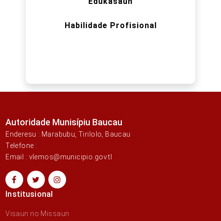
Edukasaun
Habilidade Profisional
Autoridade Munisípiu Baucau
Enderesu : Marabubu, Tirilolo, Baucau
Telefone :
Email : vlemos@municipio.gov.tl
Institusional
Visaun no Missaun