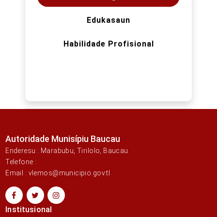
Edukasaun
Habilidade Profisional
Autoridade Munisípiu Baucau
Enderesu : Marabubu, Tirilolo, Baucau
Telefone :
Email : vlemos@municipio.gov.tl
Institusional