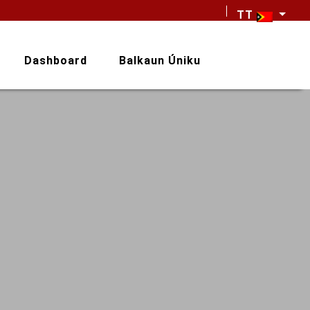
TT
Dashboard
Balkaun Úniku