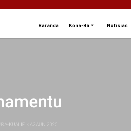
Baranda
Kona-Bá
Notísias
onamentu
PRA-KUALIFIKASAUN 2025