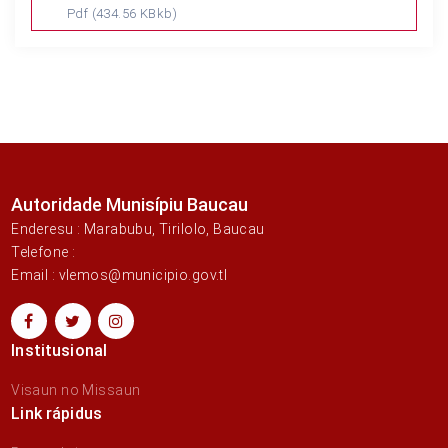
Pdf
(434.56 KBkb)
Autoridade Munisípiu Baucau
Enderesu : Marabubu, Tirilolo, Baucau
Telefone :
Email : vlemos@municipio.gov.tl
Institusional
Visaun no Missaun
Link rápidus