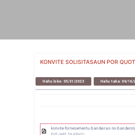
KONVITE SOLISITASAUN POR QUO
Hahu loke: 05/31/2023
Hahu taka: 06/16/
konvite-fornesementu-bandeiras-no-banderol
Pdf
(483.59 KBkb)