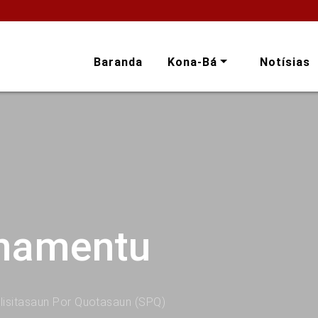
Baranda
Kona-Bá
Notísias
onamentu
lisitasaun Por Quotasaun (SPQ)