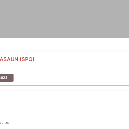
TASAUN (SPQ)
2023
as.pdf