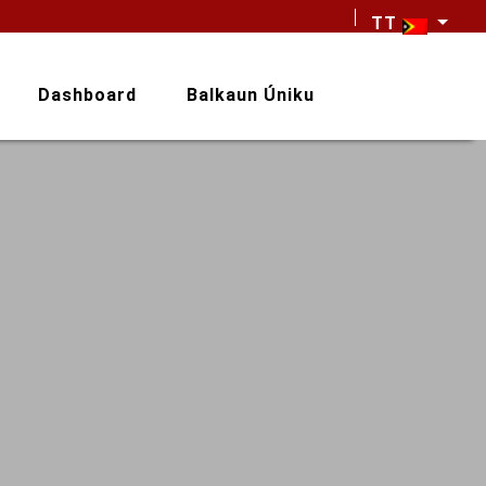
TT
Dashboard
Balkaun Úniku