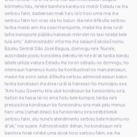
kilómetru hitu, ne’ebé bainhira kareta no motór Estadu rai iha
serbisu fatin, dadeersan mak ha’u la’o hosi uma mai iha
serbisu fatin lori oras ida ho balun. Ida-ne’e difikulta serbisu
tanba maski ami iha osan transporte, maibé iha área rurál
laiha transporte públiku hanesan mikrolet no taxi ne’ebé bele
tula ami,” Administradór informa iha salaun Eskola Ensinu
Báziku Sentrál São José Baguia, domingu ne’e. Nune’e,
autoridade postu konsidera dekretu-lei ne’e di’ak tanba bandu
labele utiliza viatura Estadu iha loron sábadu no domingu, ho
intensaun hamenus kustu ba kombustível no manutensaun,
maibé iha sorin seluk difikulta serbisu administrasaun balun
tanba kondisaun iha área rurál la hanesan ho munisípiu sira.
“Ami husu Governu kria uluk kondisaun ba funsionáriu sira,
hafoin ita hasai lei no ema hotu bele kumpre, tanba ne’e
presiza kria kondisaun ba funsionáriu sira mak pelu menus
harii uma (
rumah dinas
) ba funsionáriu sira ne’ebé besik
serbisu fatin, atu nune’e atendimentu serbisu bele másimu no
di’ak,” nia sujere. Administradór dehan, ho kondisaun ne’e
bainhira hirak ne’ebé uma dook hosi serbisu fatin, sei iha