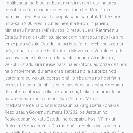
implikasaun serbisu tanba administrasaun hotu iha área
remota maiória seidauk asesu estrada ho di’ak. Postu
administrativu Baguia iha populasaun hamutuk 14.557 hosi
uma-kain 2.000-resin. Antes ne’e, iha loron 14 janeiru,
Ministériu Finansa (MF) liuhosi Diresaun Jerál Patrimóniu
Estadu, hasai sirkulár atu ajente administrasaun públika sira
tenke para véikulu Estadu iha serbisu fatin, ne’ebé ba kestaun
ne’e, ekipa task force ba Kontrolu Movimentu Veíkulu Estadu
sei ativamente halo kontrolu ba utilizasaun. Aleinde ne’e,
Veíkulu Estadu sira ne’ebé para iha eskritóriu autoriza de’it hodi
halo movimentu durante oras serbisu no la autoriza hodi
jestór sira ou veíkulu operasionál lori ba uma no hosi fatin
serbisu ba uma. Bainhira iha nesesidade ba kestaun serbisu
durante la autoriza veíkulu Estadu sai, tenke fundamenta ho
autorizasaun hosi superior. Nune’e mós, MF sei
imediatamente halo sosializasaun ba kargu xefia kona-ba
Rezolusaun Governu númeru 13/202, ba Jestaun no
Realokasaun Veíkulu Estadu, ho despaixu hosi MF inklui
Padraun Prosedimentu Operasionál, molok ekipa konjunta
hosi MF, Komisaun Antí-Korrupsaun (CAC, sigla portugés) no