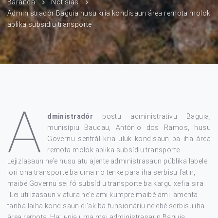
Baranda
Notísias
Administradór Baguia husu kria kondisaun área remota molok
aplika subsídiu transporte
A
dministradór
postu administrativu Baguia,
munisípiu Baucau, António dos Ramos, husu
Governu sentrál kria uluk kondisaun ba iha área
remota molok aplika subsídiu transporte.
Lejizlasaun ne’e husu atu ajente administrasaun públika labele
lori ona transporte ba uma no tenke para iha serbisu fatin,
maibé Governu sei fó subsídiu transporte ba kargu xefia sira.
“Lei utilizasaun viatura ne’e ami kumpre maibé ami lamenta
tanba laiha kondisaun di’ak ba funsionáriu ne’ebé serbisu iha
área remota. Ha’u-nia uma mai administrasaun Baguia