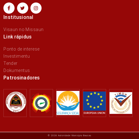
Institusional
Visaun no Missaun
Link rápidus
Ponto de interese
Investimentu
Tender
Dokumentus
Patrosinadores
© 2026 Autoridade Munisípiu Baucau