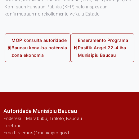
Komisaun Funsaun Públika (KFP) halo inspesaun,
konfirmasaun no rekollamentu veíkulu Estadu.
Post
MOP konsulta autoridade
Enseramento Programa
Baucau kona-ba poténsia
Pasifik Angel 22-4 iha
navigation
Previous
Next
zona ekonomia
Munisipiu Baucau
post:
post:
Autoridade Munisípiu Baucau
Enderesu : Marabubu, Tirilolo, Baucau
Telefone :
Email : vlemos@municipio.gov.tl