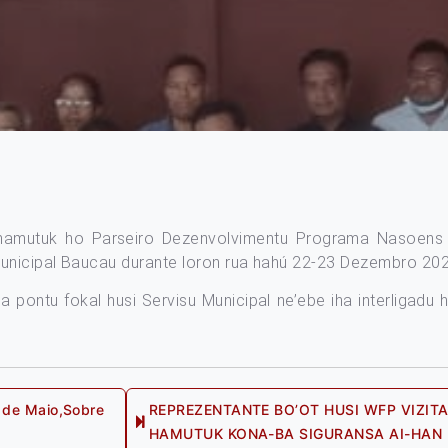
amutuk ho Parseiro Dezenvolvimentu Programa Nasoens 
Municipal Baucau durante loron rua hahú 22-23 Dezembro 202
a pontu fokal husi Servisu Municipal ne’ebe iha interligadu h
 de Maio,Sobre
REPREZENTANTE BO’OT HUSI WFP VIZIT
HAMUTUK KONA-BA SIGURANSA AI-HAN