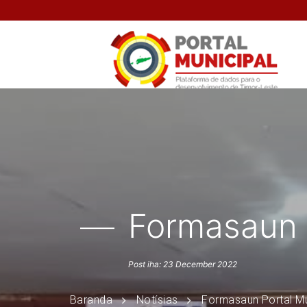
Formasaun 
Post iha: 23 December 2022
Baranda
Notísias
Formasaun Portal Mu