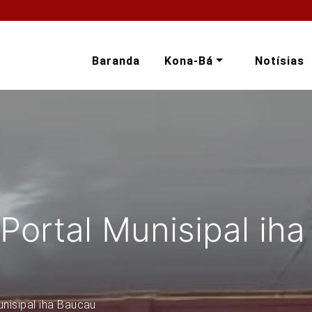
Baranda
Kona-Bá
Notísias
Portal Munisipal ih
nisipal iha Baucau