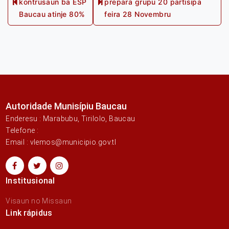
kontrusaun ba ESP
prepara grupu 20 partisipa
navigation
Previous
Next
Baucau atinje 80%
feira 28 Novembru
post:
post:
Autoridade Munisípiu Baucau
Enderesu : Marabubu, Tirilolo, Baucau
Telefone :
Email : vlemos@municipio.gov.tl
Institusional
Visaun no Missaun
Link rápidus