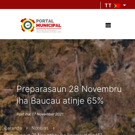
TT
Preparasaun 28 Novembru
iha Baucau atinje 65%
Post iha: 17 November 2021
Baranda
Notísias
Preparasaun 28 Novembru iha Baucau atinje 65%