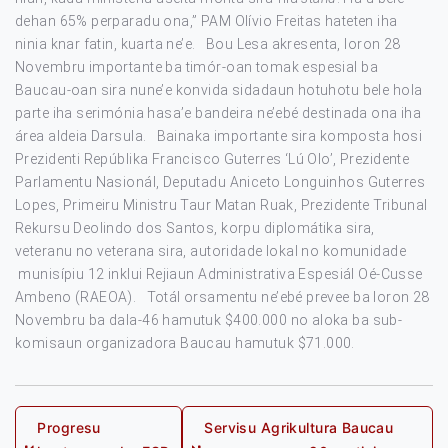
dehan 65% perparadu ona,” PAM Olívio Freitas hateten iha
ninia knar fatin, kuarta ne’e. Bou Lesa akresenta, loron 28
Novembru importante ba timór-oan tomak espesial ba
Baucau-oan sira nune’e konvida sidadaun hotuhotu bele hola
parte iha serimónia hasa’e bandeira ne’ebé destinada ona iha
área aldeia Darsula. Bainaka importante sira komposta hosi
Prezidenti Repúblika Francisco Guterres ‘Lú Olo’, Prezidente
Parlamentu Nasionál, Deputadu Aniceto Longuinhos Guterres
Lopes, Primeiru Ministru Taur Matan Ruak, Prezidente Tribunal
Rekursu Deolindo dos Santos, korpu diplomátika sira,
veteranu no veterana sira, autoridade lokal no komunidade
munisípiu 12 inklui Rejiaun Administrativa Espesiál Oé-Cusse
Ambeno (RAEOA). Totál orsamentu ne’ebé prevee ba loron 28
Novembru ba dala-46 hamutuk $400.000 no aloka ba sub-
komisaun organizadora Baucau hamutuk $71.000.
Post
Progresu
Servisu Agrikultura Baucau