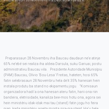
Preparasaun 28 Novembru iha Baucau daudaun ne’e atinje
65% ne’ebé sei realiza iha aldeia Darsula, suku Gariuai, postu
administrativu Baucau vila. Prezidente Autoridade Munisípiu
(PAM) Baucau, Olívio ‘Bou-Lesa’ Freitas, hateten, hosi 65%
fatin selebrasaun 28 Novembru hela de’it 35% hanesan hein
instala produtu ba stand no ekipamentu jogu. “Komisaun
organizadora hadi’a ona hanesan ateru fatin, harii ona riin
bandeira, eletrisidade, kanaliza bee-mos hotu ona, agora sei
hein ministériu idak-idak mai tau (stand) fatin jogu ho feira
nian, kada ministériu aseita monta sira-nia
stand
. Ha’u bele