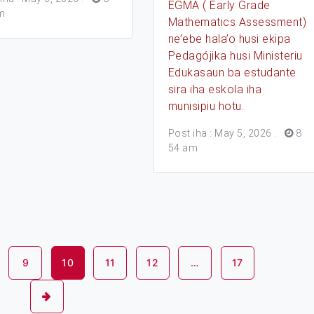
EGMA ( Early Grade
m
Mathematics Assessment)
ne’ebe hala’o husi ekipa
Pedagójika husi Ministeriu
Edukasaun ba estudante
sira iha eskola iha
munisipiu hotu.
Post iha : May 5, 2026
.
8
54 am
9
10
11
12
…
17