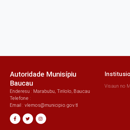
Autoridade Munisípiu
Institusi
Baucau
Visaun no 
Enderesu : Marabubu, Tirilolo, Baucau
Telefone :
Email : vlemos@municipio.gov.tl