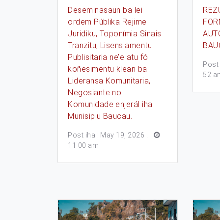
Deseminasaun ba lei
REZ
ordem Públika Rejime
FOR
Juridiku, Toponímia Sinais
AUT
Tranzitu, Lisensiamentu
BAU
Publisitaria ne’e atu fó
Post 
koñesimentu klean ba
52 a
Lideransa Komunitaria,
Negosiante no
Komunidade enjerál iha
Munisipiu Baucau.
Post iha : May 19, 2026
.
11 00 am