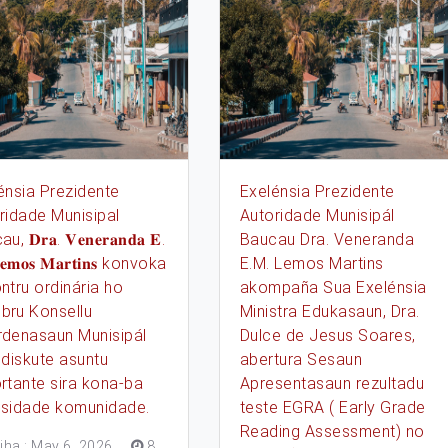
énsia Prezidente
Exelénsia Prezidente
ridade Munisipal
Autoridade Munisipál
, 𝐃𝐫𝐚. 𝐕𝐞𝐧𝐞𝐫𝐚𝐧𝐝𝐚 𝐄.
Baucau Dra. Veneranda
𝐞𝐦𝐨𝐬 𝐌𝐚𝐫𝐭𝐢𝐧𝐬 konvoka
E.M. Lemos Martins
ntru ordinária ho
akompaña Sua Exelénsia
ru Konsellu
Ministra Edukasaun, Dra.
denasaun Munisipál
Dulce de Jesus Soares,
 diskute asuntu
abertura Sesaun
rtante sira kona-ba
Apresentasaun rezultadu
sidade komunidade.
teste EGRA ( Early Grade
Reading Assessment) no
iha : May 6, 2026
.
8