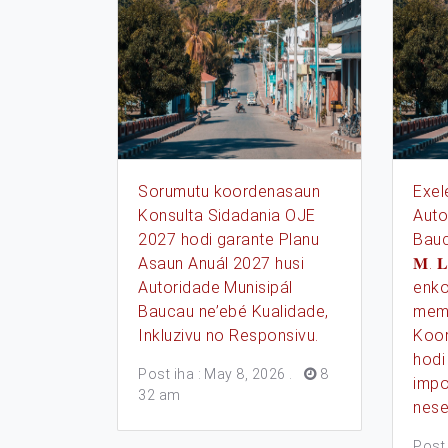
Sorumutu koordenasaun
Exel
Konsulta Sidadania OJE
Auto
2027 hodi garante Planu
Baucau
Asaun Anuál 2027 husi
𝐌. 𝐋
Autoridade Munisipál
enko
Baucau ne’ebé Kualidade,
memb
Inkluzivu no Responsivu.
Koor
hodi
Post iha : May 8, 2026
.
8
impo
32 am
nese
Post 