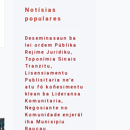
Notísias
populares
Deseminasaun ba
lei ordem Públika
Rejime Juridiku,
Toponímia Sinais
Tranzitu,
Lisensiamentu
Publisitaria ne’e
atu fó koñesimentu
klean ba Lideransa
Komunitaria,
Negosiante no
Komunidade enjerál
iha Munisipiu
Baucau.