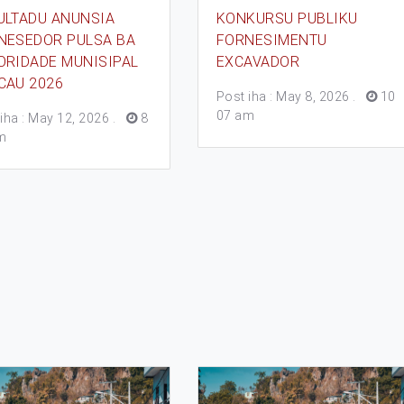
ULTADU ANUNSIA
KONKURSU PUBLIKU
NESEDOR PULSA BA
FORNESIMENTU
ORIDADE MUNISIPAL
EXCAVADOR
CAU 2026
Post iha : May 8, 2026
.
10
07 am
iha : May 12, 2026
.
8
m