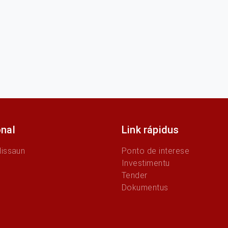
onal
Link rápidus
Missaun
Ponto de interese
Investimentu
Tender
Dokumentus