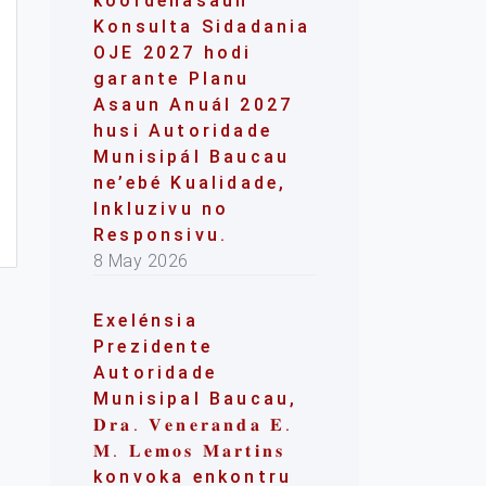
koordenasaun
Konsulta Sidadania
OJE 2027 hodi
garante Planu
Asaun Anuál 2027
husi Autoridade
Munisipál Baucau
ne’ebé Kualidade,
Inkluzivu no
Responsivu.
8 May 2026
Exelénsia
Prezidente
Autoridade
Munisipal Baucau,
𝐃𝐫𝐚. 𝐕𝐞𝐧𝐞𝐫𝐚𝐧𝐝𝐚 𝐄.
𝐌. 𝐋𝐞𝐦𝐨𝐬 𝐌𝐚𝐫𝐭𝐢𝐧𝐬
konvoka enkontru