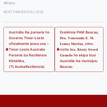
#Média
#GAT PAM BAUCAU 2026
Post
Austrália iha parseria ho
Exelénsia PAM Baucau,
Governu Timor-Leste
𝐃𝐫𝐚. 𝐕𝐞𝐧𝐞𝐫𝐚𝐧𝐝𝐚 𝐄. 𝐌.
navigation
ofisialmente lansa ona –
𝐋𝐞𝐦𝐨𝐬 𝐌𝐚𝐫𝐭𝐢𝐧𝐬, simu
Timor-Leste Australia
vizita 𝐒𝐫𝐚. 𝐊𝐢𝐫𝐬𝐭𝐲 𝐒𝐰𝐨𝐫𝐝
Previous
Next
Parseria ba Reziliensia
𝐆𝐮𝐬𝐦ã𝐨 ho ekipa husi
post:
post:
Klimátika,
Austrália iha munisípiu
(TLAusbaReziliensia).
Baucau.