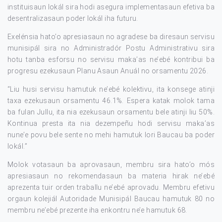
instituisaun lokál sira hodi asegura implementasaun efetiva ba
desentralizasaun poder lokál iha futuru.
Exelénsia hato’o apresiasaun no agradese ba diresaun servisu
munisipál sira no Administradór Postu Administrativu sira
hotu tanba esforsu no servisu maka’as ne’ebé kontribui ba
progresu ezekusaun Planu Asaun Anuál no orsamentu 2026.
“Liu husi servisu hamutuk ne’ebé kolektivu, ita konsege atinji
taxa ezekusaun orsamentu 46.1%. Espera katak molok tama
ba fulan Jullu, ita nia ezekusaun orsamentu bele atinji liu 50%.
Kontinua presta ita nia dezempeñu hodi servisu maka’as
nune’e povu bele sente no mehi hamutuk lori Baucau ba poder
lokál.”
Molok votasaun ba aprovasaun, membru sira hato’o mós
apresiasaun no rekomendasaun ba materia hirak ne’ebé
aprezenta tuir orden traballu ne’ebé aprovadu. Membru efetivu
orgaun kolejiál Autoridade Munisipál Baucau hamutuk 80 no
membru ne’ebé prezente iha enkontru ne’e hamutuk 68.