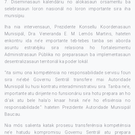
7. Diseminasaun kalendáriu no alokasaun orsamentu ba
selebrasaun loron nasionál no loron importante sira iha
munisípiu.
Iha nia intervensaun, Prezidente Konsellu Koordenasaun
Munisipál, Dra. Veneranda E. M. Lemós Martins, hateten
enkontru ida ne’e importante teb-tebes tanba sei aborda
asuntu estratéjiku sira relasiona ho fortalesimentu
Administrasaun Públika no preparasaun ba implementasaun
desentralizasaun territoriál ka poder lokál.
“ita simu ona kompeténsia no responsabilidade servisu foun
sira ne’ebé Governu Sentrál transfere mai Autoridade
Munisipál liu husi kontratu interadministrativu sira. Tanba ne’e,
importante atu dirijente no funsionáriu sira hotu prepara an ho
di’ak atu bele hala’o knaar hirak ne’e ho efisiénsia no
responsabilidade.” hateten Prezidente Autoridade Munisipál
Baucau.
Nia mós salienta katak prosesu transferénsia kompeténsia
ne’e hatudu kompromisu Governu Sentrál atu prepara