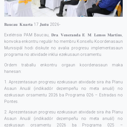
𝐁𝐚𝐮𝐜𝐚𝐮: 𝐊𝐮𝐚𝐫𝐭𝐚 17 𝐉𝐮𝐧̃𝐮 2026-
Exelénsia PAM Baucau, 𝐃𝐫𝐚. 𝐕𝐞𝐧𝐞𝐫𝐚𝐧𝐝𝐚 𝐄. 𝐌. 𝐋𝐞𝐦𝐨𝐬 𝐌𝐚𝐫𝐭𝐢𝐧𝐬,
konvoka enkontru regulár ho membru Konsellu Koordenasaun
Munisipál hodi diskute no avalia progresu implementasaun
programa no atividade inklui ezekusaun orsamentu.
Ordem traballu enkontru orgaun koordenasaun maka
hanesan:
1. Aprezentasaun progresu ezekusaun atividade sira iha Planu
Asaun Anuál (indikadór dezempeñu no meta anuál) no
ezekusaun orsamentu 2026 ba Programa 026 – Estradas no
Pontes.
2. Aprezentasaun progresu ezekusaun atividade sira iha Planu
Asaun Anuál (indikadór dezempeñu no meta anuál) no
ezekusaun orsamentu 2026 ba Programa 025 –