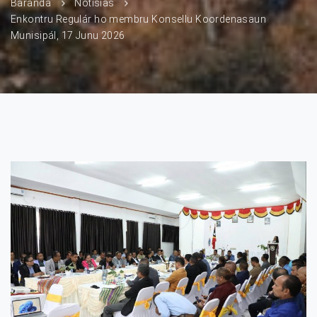
Baranda
Notísias
Enkontru Regulár ho membru Konsellu Koordenasaun
Munisipál, 17 Junu 2026