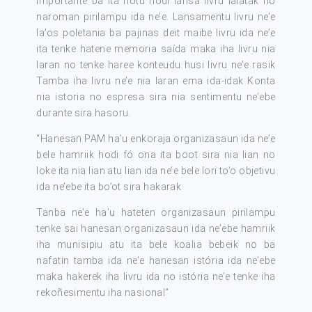
importante ba ita hotu hodi lansa livru lalatak no
naroman pirilampu ida ne’e. Lansamentu livru ne’e
la’os poletania ba pajinas deit maibe livru ida ne’e
ita tenke hatene memoria saída maka iha livru nia
laran no tenke haree konteudu husi livru ne’e rasik
Tamba iha livru ne’e nia laran ema ida-idak Konta
nia istoria no espresa sira nia sentimentu ne’ebe
durante sira hasoru.
“Hanesan PAM ha’u enkoraja organizasaun ida ne’e
bele hamriik hodi fó ona ita boot sira nia lian no
loke ita nia lian atu lian ida ne’e bele lori to’o objetivu
ida ne’ebe ita bo’ot sira hakarak
Tanba ne’e ha’u hateten organizasaun pirilampu
tenke sai hanesan organizasaun ida ne’ebe hamriik
iha munisipiu atu ita bele koalia bebeik no ba
nafatin tamba ida ne’e hanesan istória ida ne’ebe
maka hakerek iha livru ida no istória ne’e tenke iha
rekoñesimentu iha nasional”