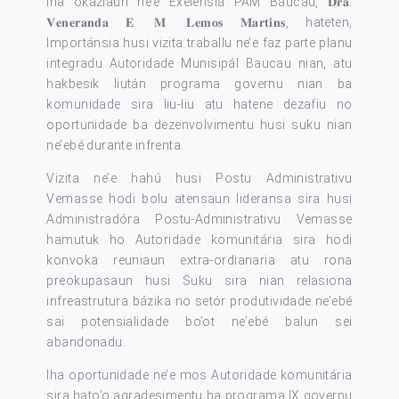
Iha okaziaun ne’e Exelénsia PAM Baucau, 𝐃𝐫𝐚.
𝐕𝐞𝐧𝐞𝐫𝐚𝐧𝐝𝐚 𝐄. 𝐌. 𝐋𝐞𝐦𝐨𝐬 𝐌𝐚𝐫𝐭𝐢𝐧𝐬, hateten,
Importánsia husi vizita traballu ne’e faz parte planu
integradu Autoridade Munisipál Baucau nian, atu
hakbesik liután programa governu nian ba
komunidade sira liu-liu atu hatene dezafiu no
oportunidade ba dezenvolvimentu husi suku nian
ne’ebé durante infrenta.
Vizita ne’e hahú husi Postu Administrativu
Vemasse hodi bolu atensaun lideransa sira husi
Administradóra Postu-Administrativu Vemasse
hamutuk ho Autoridade komunitária sira hodi
konvoka reuniaun extra-ordianaria atu rona
preokupasaun husi Suku sira nian relasiona
infreastrutura bázika no setór produtividade ne’ebé
sai potensialidade bo’ot ne’ebé balun sei
abandonadu.
Iha oportunidade ne’e mos Autoridade komunitária
sira hato’o agradesimentu ba programa IX governu