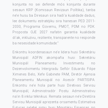
konjunta no sei defende mós konjunta durante
sesaun KRP (Komisaun Revizaun Polítika), tanba
ne’e husu ba Diresaun sira hadi’a kualidade dadus,
lee dokumentu estratéjiku sira hanesan PED 2011-
2030, Programa Governu, PMOT, PDM no PDK.
Proposta OJE 2027 nafatin garantia kualidade
di’ak, inkluzivu, reziliente, transparente no responde
ba nesesidade komunidade.”
Enkontru koordenasaun ne’e lidera husi Sekretáriu
Munisipál ADFIN akompaña husi Sekretáriu
Munisipál Planeamentu Investimentu no
Dezenvolvimentu Intergradu Señór Eduardo Filipe
Ximenes Belo, Xefe Gabinete PAM, Diretór Ajensia
Planeamentu Munisipál no Asesór PARTISIPA.
Enkontru ne’e hola parte husi Diretivas Servisu
Munisipál, Administradór Postu Administrativu
na’in 8 inklui téknikus. Remata sesaun ne’e Diretóra
Servisu Munisipál aprezenta orsamentu Estimativa
Futuras ne’ebé simu husi Ministériu Finansas no