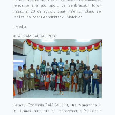
relevante sira atu apoiu ba selebrasaun loron
nasionál 20 de agostu tinan ne’e tuir planu sei
realiza iha Postu-Adminitrativu Matebian.
#Média
#GAT PAM BAUCAU 2026
𝐁𝐚𝐮𝐜𝐚𝐮: Exelénsia PAM Baucau, 𝐃𝐫𝐚. 𝐕𝐞𝐧𝐞𝐫𝐚𝐧𝐝𝐚 𝐄.
𝐌. 𝐋𝐞𝐦𝐨𝐬, hamutuk ho reprezentante Prezidente