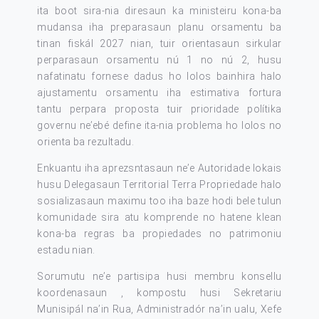
ita boot sira-nia diresaun ka ministeiru kona-ba
mudansa iha preparasaun planu orsamentu ba
tinan fiskál 2027 nian, tuir orientasaun sirkular
perparasaun orsamentu nú 1 no nú 2, husu
nafatinatu fornese dadus ho lolos bainhira halo
ajustamentu orsamentu iha estimativa fortura
tantu perpara proposta tuir prioridade polítika
governu ne’ebé define ita-nia problema ho lolos no
orienta ba rezultadu.
Enkuantu iha aprezsntasaun ne’e Autoridade lokais
husu Delegasaun Territorial Terra Propriedade halo
sosializasaun maximu too iha baze hodi bele tulun
komunidade sira atu komprende no hatene klean
kona-ba regras ba propiedades no patrimoniu
estadu nian.
Sorumutu ne’e partisipa husi membru konsellu
koordenasaun , kompostu husi Sekretariu
Munisipál na’in Rua, Administradór na’in ualu, Xefe