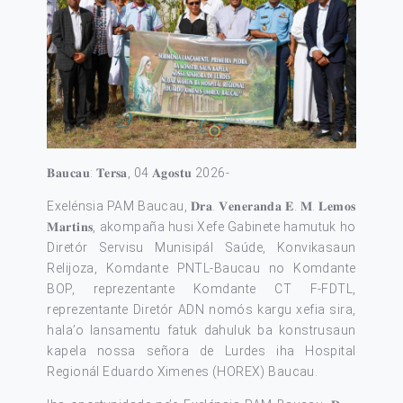
𝐁𝐚𝐮𝐜𝐚𝐮: 𝐓𝐞𝐫𝐬𝐚, 04 𝐀𝐠𝐨𝐬𝐭𝐮 2026-
Exelénsia PAM Baucau, 𝐃𝐫𝐚. 𝐕𝐞𝐧𝐞𝐫𝐚𝐧𝐝𝐚 𝐄. 𝐌. 𝐋𝐞𝐦𝐨𝐬
𝐌𝐚𝐫𝐭𝐢𝐧𝐬, akompaña husi Xefe Gabinete hamutuk ho
Diretór Servisu Munisipál Saúde, Konvikasaun
Relijoza, Komdante PNTL-Baucau no Komdante
BOP, reprezentante Komdante CT F-FDTL,
reprezentante Diretór ADN nomós kargu xefia sira,
hala’o lansamentu fatuk dahuluk ba konstrusaun
kapela nossa señora de Lurdes iha Hospital
Regionál Eduardo Ximenes (HOREX) Baucau.