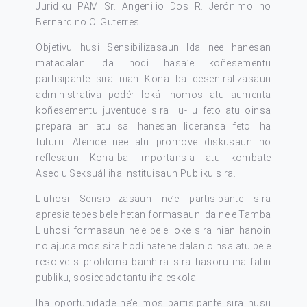
Juridiku PAM Sr. Angenilio Dos R. Jerónimo no
Bernardino O. Guterres.
Objetivu husi Sensibilizasaun Ida nee hanesan
matadalan Ida hodi hasa’e koñesementu
partisipante sira nian Kona ba desentralizasaun
administrativa podér lokál nomos atu aumenta
koñesementu juventude sira liu-liu feto atu oinsa
prepara an atu sai hanesan lideransa feto iha
futuru. Aleinde nee atu promove diskusaun no
reflesaun Kona-ba importansia atu kombate
Asediu Seksuál iha instituisaun Publiku sira.
Liuhosi Sensibilizasaun ne’e partisipante sira
apresia tebes bele hetan formasaun Ida ne’e Tamba
Liuhosi formasaun ne’e bele loke sira nian hanoin
no ajuda mos sira hodi hatene dalan oinsa atu bele
resolve s problema bainhira sira hasoru iha fatin
publiku, sosiedade tantu iha eskola
Iha oportunidade ne’e mos partisipante sira husu