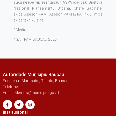
suku ne’ebé reprezentasaun ASPA ida-idak, Diretora
Nasional Planeamentu Urbana, Chefe Gabinete,
ekipa Asesór PAM, Asesor PARTISIPA inklui mós
ekipa tékniku sira.
#Média
#GAT PAM BAUCAU 2026
Autoridade Munisípiu Baucau
Enderesu : Marabubu, Tirilolo, Baucau
Telefone :
Email : vlemos@municipio.gov.tl
Institusional