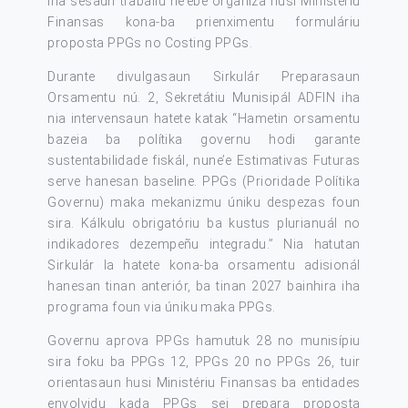
iha sesaun traballu ne’ebé organiza husi Ministériu
Finansas kona-ba prienximentu formuláriu
proposta PPGs no Costing PPGs.
Durante divulgasaun Sirkulár Preparasaun
Orsamentu nú. 2, Sekretátiu Munisipál ADFIN iha
nia intervensaun hatete katak “Hametin orsamentu
bazeia ba polítika governu hodi garante
sustentabilidade fiskál, nune’e Estimativas Futuras
serve hanesan baseline. PPGs (Prioridade Polítika
Governu) maka mekanizmu úniku despezas foun
sira. Kálkulu obrigatóriu ba kustus plurianuál no
indikadores dezempeñu integradu.” Nia hatutan
Sirkulár la hatete kona-ba orsamentu adisionál
hanesan tinan anteriór, ba tinan 2027 bainhira iha
programa foun via úniku maka PPGs.
Governu aprova PPGs hamutuk 28 no munisípiu
sira foku ba PPGs 12, PPGs 20 no PPGs 26, tuir
orientasaun husi Ministériu Finansas ba entidades
envolvidu kada PPGs sei prepara proposta