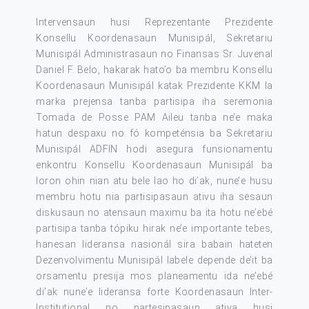
Intervensaun husi Reprezentante Prezidente
Konsellu Koordenasaun Munisipál, Sekretariu
Munisipál Administrasaun no Finansas Sr. Juvenal
Daniel F. Belo, hakarak hato’o ba membru Konsellu
Koordenasaun Munisipál katak Prezidente KKM la
marka prejensa tanba partisipa iha seremonia
Tomada de Posse PAM Aileu tanba ne’e maka
hatun despaxu no fó kompeténsia ba Sekretariu
Munisipál ADFIN hodi asegura funsionamentu
enkontru Konsellu Koordenasaun Munisipál ba
loron ohin nian atu bele lao ho di’ak, nune’e husu
membru hotu nia partisipasaun ativu iha sesaun
diskusaun no atensaun maximu ba ita hotu ne’ebé
partisipa tanba tópiku hirak ne’e importante tebes,
hanesan lideransa nasionál sira babain hateten
Dezenvolvimentu Munisipál labele depende de’it ba
orsamentu presija mos planeamentu ida ne’ebé
di’ak nune’e lideransa forte Koordenasaun Inter-
Institutional no partesipasaun ativa husi