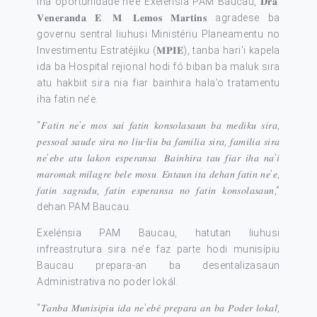
Iha oportunidade ne’e Exelénsia PAM Baucau, 𝐃𝐫𝐚.
𝐕𝐞𝐧𝐞𝐫𝐚𝐧𝐝𝐚 𝐄. 𝐌. 𝐋𝐞𝐦𝐨𝐬 𝐌𝐚𝐫𝐭𝐢𝐧𝐬 agradese ba
governu sentral liuhusi Ministériu Planeamentu no
Investimentu Estratéjiku (𝐌𝐏𝐈𝐄), tanba hari’i kapela
ida ba Hospital rejional hodi fó biban ba maluk sira
atu hakbiit sira nia fiar bainhira hala’o tratamentu
iha fatin ne’e.
“𝐹𝑎𝑡𝑖𝑛 𝑛𝑒’𝑒 𝑚𝑜𝑠 𝑠𝑎𝑖 𝑓𝑎𝑡𝑖𝑛 𝑘𝑜𝑛𝑠𝑜𝑙𝑎𝑠𝑎𝑢𝑛 𝑏𝑎 𝑚𝑒𝑑𝑖𝑘𝑢 𝑠𝑖𝑟𝑎,
𝑝𝑒𝑠𝑠𝑜𝑎𝑙 𝑠𝑎𝑢𝑑𝑒 𝑠𝑖𝑟𝑎 𝑛𝑜 𝑙𝑖𝑢-𝑙𝑖𝑢 𝑏𝑎 𝑓𝑎𝑚𝑖𝑙𝑖𝑎 𝑠𝑖𝑟𝑎, 𝑓𝑎𝑚𝑖𝑙𝑖𝑎 𝑠𝑖𝑟𝑎
𝑛𝑒’𝑒𝑏𝑒 𝑎𝑡𝑢 𝑙𝑎𝑘𝑜𝑛 𝑒𝑠𝑝𝑒𝑟𝑎𝑛𝑠𝑎. 𝐵𝑎𝑖𝑛ℎ𝑖𝑟𝑎 𝑡𝑎𝑢 𝑓𝑖𝑎𝑟 𝑖ℎ𝑎 𝑛𝑎’𝑖
𝑚𝑎𝑟𝑜𝑚𝑎𝑘 𝑚𝑖𝑙𝑎𝑔𝑟𝑒 𝑏𝑒𝑙𝑒 𝑚𝑜𝑠𝑢. 𝐸𝑛𝑡𝑎𝑢𝑛 𝑖𝑡𝑎 𝑑𝑒ℎ𝑎𝑛 𝑓𝑎𝑡𝑖𝑛 𝑛𝑒’𝑒,
𝑓𝑎𝑡𝑖𝑛 𝑠𝑎𝑔𝑟𝑎𝑑𝑢, 𝑓𝑎𝑡𝑖𝑛 𝑒𝑠𝑝𝑒𝑟𝑎𝑛𝑠𝑎 𝑛𝑜 𝑓𝑎𝑡𝑖𝑛 𝑘𝑜𝑛𝑠𝑜𝑙𝑎𝑠𝑎𝑢𝑛,”
dehan PAM Baucau.
Exelénsia PAM Baucau, hatutan liuhusi
infreastrutura sira ne’e faz parte hodi munisípiu
Baucau prepara-an ba desentalizasaun
Administrativa no poder lokál.
“𝑇𝑎𝑛𝑏𝑎 𝑀𝑢𝑛𝑖𝑠𝑖𝑝𝑖𝑢 𝑖𝑑𝑎 𝑛𝑒’𝑒𝑏𝑒́ 𝑝𝑟𝑒𝑝𝑎𝑟𝑎 𝑎𝑛 𝑏𝑎 𝑃𝑜𝑑𝑒𝑟 𝑙𝑜𝑘𝑎𝑙,