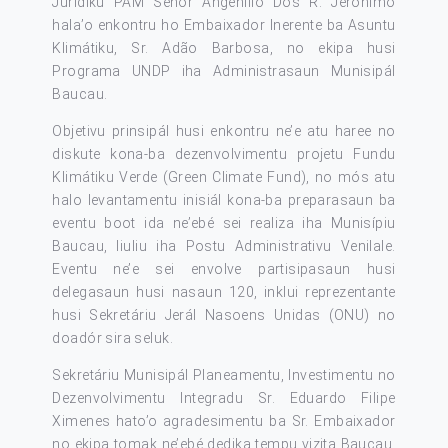
Juridiku PAM Señor Angenilio Dos R. Jerónimo
hala’o enkontru ho Embaixador Inerente ba Asuntu
Klimátiku, Sr. Adão Barbosa, no ekipa husi
Programa UNDP iha Administrasaun Munisipál
Baucau.
Objetivu prinsipál husi enkontru ne’e atu haree no
diskute kona-ba dezenvolvimentu projetu Fundu
Klimátiku Verde (Green Climate Fund), no mós atu
halo levantamentu inisiál kona-ba preparasaun ba
eventu boot ida ne’ebé sei realiza iha Munisípiu
Baucau, liuliu iha Postu Administrativu Venilale.
Eventu ne’e sei envolve partisipasaun husi
delegasaun husi nasaun 120, inklui reprezentante
husi Sekretáriu Jerál Nasoens Unidas (ONU) no
doadór sira seluk.
Sekretáriu Munisipál Planeamentu, Investimentu no
Dezenvolvimentu Integradu Sr. Eduardo Filipe
Ximenes hato’o agradesimentu ba Sr. Embaixador
no ekipa tomak ne’ebé dedika tempu vizita Baucau,