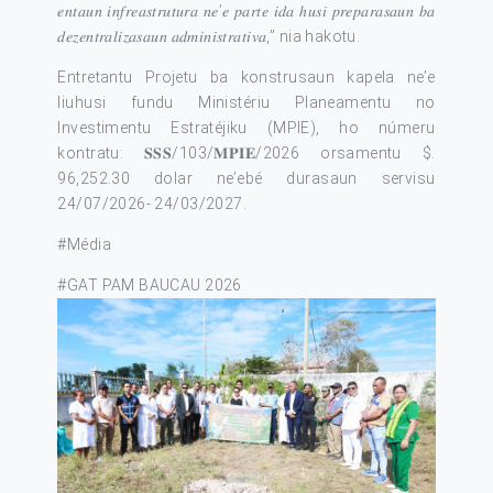
𝑒𝑛𝑡𝑎𝑢𝑛 𝑖𝑛𝑓𝑟𝑒𝑎𝑠𝑡𝑟𝑢𝑡𝑢𝑟𝑎 𝑛𝑒’𝑒 𝑝𝑎𝑟𝑡𝑒 𝑖𝑑𝑎 ℎ𝑢𝑠𝑖 𝑝𝑟𝑒𝑝𝑎𝑟𝑎𝑠𝑎𝑢𝑛 𝑏𝑎
𝑑𝑒𝑧𝑒𝑛𝑡𝑟𝑎𝑙𝑖𝑧𝑎𝑠𝑎𝑢𝑛 𝑎𝑑𝑚𝑖𝑛𝑖𝑠𝑡𝑟𝑎𝑡𝑖𝑣𝑎,” nia hakotu.
Entretantu Projetu ba konstrusaun kapela ne’e
liuhusi fundu Ministériu Planeamentu no
Investimentu Estratéjiku (MPIE), ho númeru
kontratu: 𝐒𝐒𝐒/103/𝐌𝐏𝐈𝐄/2026 orsamentu $.
96,252.30 dolar ne’ebé durasaun servisu
24/07/2026- 24/03/2027.
#Média
#GAT PAM BAUCAU 2026