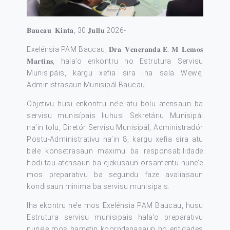
𝐁𝐚𝐮𝐜𝐚𝐮: 𝐊𝐢𝐧𝐭𝐚, 30 𝐉𝐮𝐥𝐥𝐮 2026-
Exelénsia PAM Baucau, 𝐃𝐫𝐚. 𝐕𝐞𝐧𝐞𝐫𝐚𝐧𝐝𝐚 𝐄. 𝐌. 𝐋𝐞𝐦𝐨𝐬
𝐌𝐚𝐫𝐭𝐢𝐧𝐬, hala’o enkontru ho Estrutura Servisu
Munisipáis, kargu xefia sira iha sala Wewe,
Administrasaun Munisipál Baucau.
Objetivu husi enkontru ne’e atu bolu atensaun ba
servisu munisípais liuhusi Sekretáriu Munisipál
na’in tolu, Diretór Servisu Munisipál, Administradór
Postu-Administrativu na’in 8, kargu xefia sira atu
bele konsetrasaun maximu ba responsabilidade
hodi tau atensaun ba ejekusaun orsamentu nune’e
mos preparativu ba segundu faze avaliasaun
kondisaun minima ba servisu munisipais.
Iha ekontru ne’e mos Exelénsia PAM Baucau, husu
Estrutura servisu munisipais hala’o preparativu
nune’e mos hametin koorndenasaun ho entidades