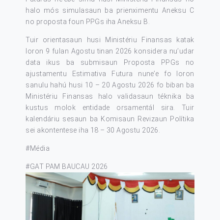
halo mós simulasaun ba prienximentu Aneksu C
no proposta foun PPGs iha Aneksu B.
Tuir orientasaun husi Ministériu Finansas katak
loron 9 fulan Agostu tinan 2026 konsidera nu’udar
data ikus ba submisaun Proposta PPGs no
ajustamentu Estimativa Futura nune’e fo loron
sanulu hahú husi 10 – 20 Agostu 2026 fo biban ba
Ministériu Finansas halo validasaun téknika ba
kustus molok entidade orsamentál sira. Tuir
kalendáriu sesaun ba Komisaun Revizaun Polítika
sei akontentese iha 18 – 30 Agostu 2026.
#Média
#GAT PAM BAUCAU 2026