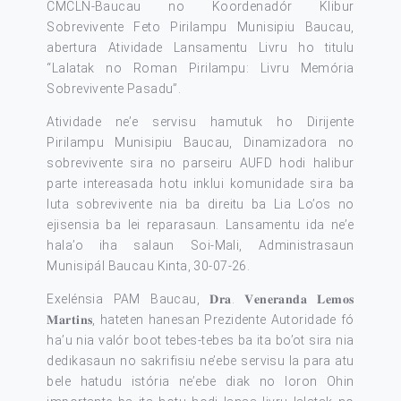
CMCLN-Baucau no Koordenadór Klibur
Sobrevivente Feto Pirilampu Munisipiu Baucau,
abertura Atividade Lansamentu Livru ho titulu
“Lalatak no Roman Pirilampu: Livru Memória
Sobrevivente Pasadu”.
Atividade ne’e servisu hamutuk ho Dirijente
Pirilampu Munisipiu Baucau, Dinamizadora no
sobrevivente sira no parseiru AUFD hodi halibur
parte intereasada hotu inklui komunidade sira ba
luta sobrevivente nia ba direitu ba Lia Lo’os no
ejisensia ba lei reparasaun. Lansamentu ida ne’e
hala’o iha salaun Soi-Mali, Administrasaun
Munisipál Baucau Kinta, 30-07-26.
Exelénsia PAM Baucau, 𝐃𝐫𝐚. 𝐕𝐞𝐧𝐞𝐫𝐚𝐧𝐝𝐚 𝐋𝐞𝐦𝐨𝐬
𝐌𝐚𝐫𝐭𝐢𝐧𝐬, hateten hanesan Prezidente Autoridade fó
ha’u nia valór boot tebes-tebes ba ita bo’ot sira nia
dedikasaun no sakrifisiu ne’ebe servisu la para atu
bele hatudu istória ne’ebe diak no loron Ohin