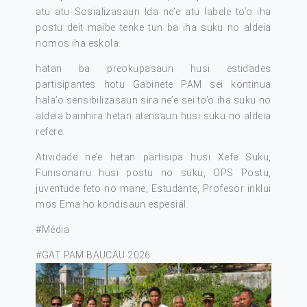
atu atu Sosializasaun Ida ne’e atu labele to’o iha
postu deit maibe tenke tun ba iha suku no aldeia
nomos iha eskola.
hatan ba preokupasaun husi estidades
partisipantes hotu Gabinete PAM sei kontinua
hala’o sensibilizasaun sira ne’e sei to’o iha suku no
aldeia bainhira hetan atensaun husi suku no aldeia
refere.
Atividade ne’e hetan partisipa husi Xefe Suku,
Funisonariu husi postu no suku, OPS Postu,
juventude feto no mane, Estudante, Profesor inklui
mos Ema ho kondisaun espesiál.
#Média
#GAT PAM BAUCAU 2026