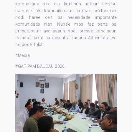
komunitária sira atu kontinúa nafatin servisu
hamutuk loke komunikasaun ba malu ne’ebé di’ak
hodi haree de’it ba nesesidade importante
komunidade nian. Nune’e mos faz parte ba
preparasaun avaliasaun hodi prense kondisaun
minima hakat ba desentralizasaun Administrativa
no poder lokál.
#Média
#GAT PAM BAUCAU 2026