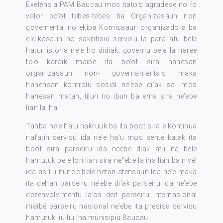
Exelénsia PAM Baucau mos hato’o agradese no fó
valor bo’ot tebes-tebes ba Organizasaun non
govemental no ekipa Komisaaun organizadora ba
didikasaun no sakrifisiu servisu la para atu bele
hatur istoria ne’e ho didiak, governu bele la haree
to’o karaik maibé ita bo’ot sira hanesan
organizasaun non- governamentais maka
hanensan kontrolu sosiál ne’ebe di’ak sai mos
hanesan matan, tilun no ibun ba ema sira ne’ebe
lian la iha.
Tanba ne’e ha’u hakruuk ba ita boot sira e kontinua
nafatin servisu ida ne’e ha’u mos sente katak ita
boot sira parseiru ida neebe diak atu ita bele
hamutuk bele lori lian sira ne”ebe la iha lian ba nivél
ida as liu nune’e bele hetan atensaun Ida ne’e maka
ita dehan parseiru ne’ebe di’ak parseiru ida ne’ebe
dezenvolvimentu la’os deit parseiru internasional
maibé parseiru nasional ne’ebe ita presisa servisu
hamutuk liu-liu iha munisipiu Baucau.