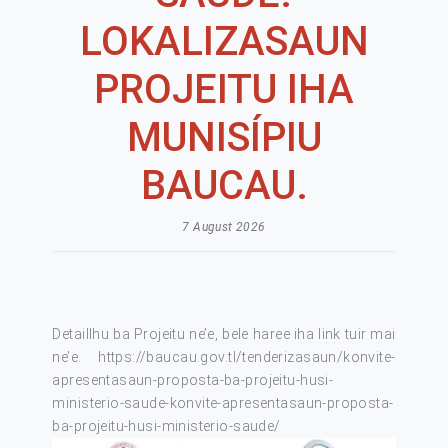
LOKALIZASAUN
PROJEITU IHA
MUNISÍPIU
BAUCAU.
7 August 2026
Detaillhu ba Projeitu ne’e, bele haree iha link tuir mai
ne’e.
https://baucau.gov.tl/tenderizasaun/konvite-
apresentasaun-proposta-ba-projeitu-husi-
ministerio-saude-konvite-apresentasaun-proposta-
ba-projeitu-husi-ministerio-saude/