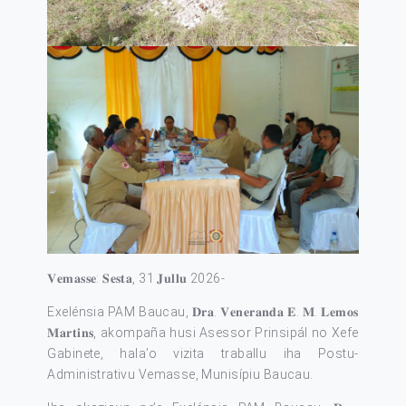
𝐕𝐞𝐦𝐚𝐬𝐬𝐞: 𝐒𝐞𝐬𝐭𝐚, 31 𝐉𝐮𝐥𝐥𝐮 2026-
Exelénsia PAM Baucau, 𝐃𝐫𝐚. 𝐕𝐞𝐧𝐞𝐫𝐚𝐧𝐝𝐚 𝐄. 𝐌. 𝐋𝐞𝐦𝐨𝐬
𝐌𝐚𝐫𝐭𝐢𝐧𝐬, akompaña husi Asessor Prinsipál no Xefe
Gabinete, hala’o vizita traballu iha Postu-
Administrativu Vemasse, Munisípiu Baucau.