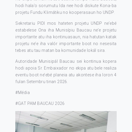
hodi hala’o sorumutu Ida nee hodi diskute Kona-ba
projetu Fundu Klimátiku no kooperasaun ho UNDP.
Sekretariu PIDI mos hateten projetu UNDP ne’ebé
estabelese Ona iha Munisípiu Baucau ne’e projetu
importante atu iha kontinuasaun, nia hatutan katak
projetu ne’e iha valór importante boot no nesesita
tebes atu tau matan ba komunidade lokál sira.
Autoridade Munisipál Baucau sei kontinua kopera
hodi apoia Sr. Embaixador no ekipa atu bele realiza
eventu boot ne’ebé planeia atu akontese iha loron 4
fulan Setembru tinan 2026.
#Média
#GAT PAM BAUCAU 2026