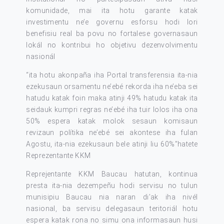
komunidade, mai ita hotu garante katak
investimentu ne’e governu esforsu hodi lori
benefisiu real ba povu no fortalese governasaun
lokál no kontribui ho objetivu dezenvolvimentu
nasionál
“ita hotu akonpaña iha Portal transferensia ita-nia
ezekusaun orsamentu ne’ebé rekorda iha ne’eba sei
hatudu katak foin maka atinji 49% hatudu katak ita
seidauk kumpri regras ne’ebé iha tuir lolos iha ona
50% espera katak molok sesaun komisaun
revizaun polítika ne’ebé sei akontese iha fulan
Agostu, ita-nia ezekusaun bele atinji liu 60%”hatete
Reprezentante KKM
Reprejentante KKM Baucau hatutan, kontinua
presta ita-nia dezempeñu hodi servisu no tulun
munisipiu Baucau nia naran di’ak iha nivél
nasional, ba servisu delegasaun teritoriál hotu
espera katak rona no simu ona informasaun husi