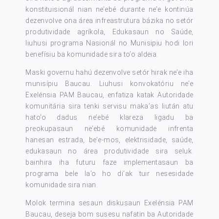
konstituisionál nian ne’ebé durante ne’e kontinúa
dezenvolve ona área infreastrutura bázika no setór
produtividade agríkola, Edukasaun no Saúde,
liuhusi programa Nasionál no Munisipiu hodi lori
benefísiu ba komunidade sira to’o aldeia.
Maski governu hahú dezenvolve setór hirak ne’e iha
munisípiu Baucau. Liuhusi konvokatóriu ne’e
Exelénsia PAM Baucau, enfatiza katak Autoridade
komunitária sira tenki servisu maka’as liután atu
hato’o dadus ne’ebé klareza ligadu ba
preokupasaun ne’ebé komunidade infrenta
hanesan estrada, be’e-mos, elektrisidade, saúde,
edukasaun no área produtividade sira seluk.
bainhira iha futuru faze implementasaun ba
programa bele la’o ho di’ak tuir nesesidade
komunidade sira nian.
Molok termina sesaun diskusaun Exelénsia PAM
Baucau, deseja bom susesu nafatin ba Autoridade