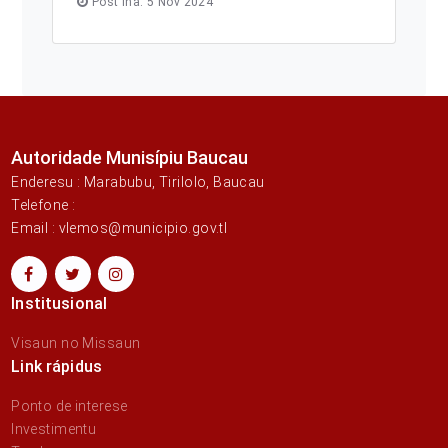
Post iha: 5 Nov 2024
Autoridade Munisípiu Baucau
Enderesu : Marabubu, Tirilolo, Baucau
Telefone :
Email : vlemos@municipio.gov.tl
Institusional
Visaun no Missaun
Link rápidus
Ponto de interese
Investimentu