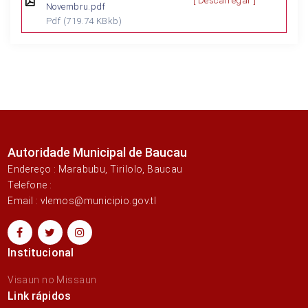
[ Descarregar ]
Novembru.pdf
Pdf
(719.74 KBkb)
Autoridade Municipal de Baucau
Endereço : Marabubu, Tirilolo, Baucau
Telefone :
Email : vlemos@municipio.gov.tl
Institucional
Visaun no Missaun
Link rápidos