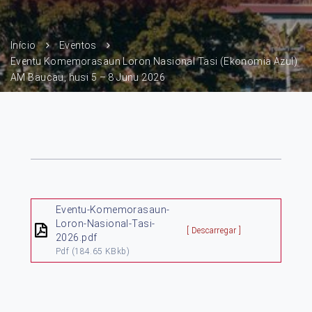
Início
Eventos
Eventu Komemorasaun Loron Nasional Tasi (Ekonomia Azul)
AM Baucau, husi 5 – 8 Junu 2026
Eventu-Komemorasaun-
Loron-Nasional-Tasi-
[ Descarregar ]
2026.pdf
Pdf
(184.65 KBkb)