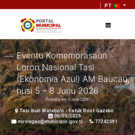
PT
Eventu Komemorasaun
Loron Nasional Tasi
(Ekonomia Azul) AM Baucau,
husi 5 – 8 Junu 2026
Postado em: 3 June 2026
Tasi Ibun Watabo'o - Fatuk Boot Gazebo
06/05/2026
mcviegas@municipio.gov.tl
77342591