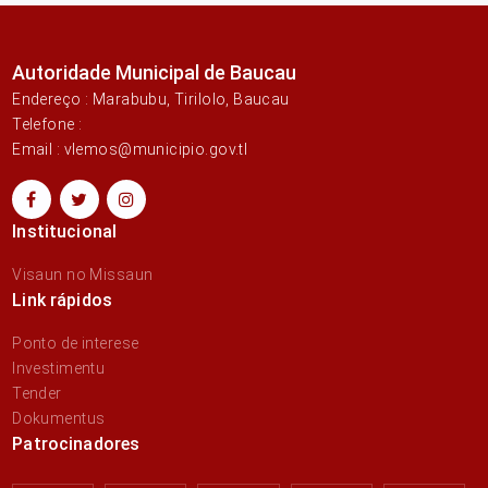
Autoridade Municipal de Baucau
Endereço : Marabubu, Tirilolo, Baucau
Telefone :
Email : vlemos@municipio.gov.tl
Institucional
Visaun no Missaun
Link rápidos
Ponto de interese
Investimentu
Tender
Dokumentus
Patrocinadores