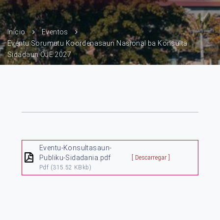
Início
Eventos
Eventu Sorumutu Koordenasaun Nasional ba Konsulta
Sidadaun OJE 2027
Eventu-Konsultasaun-
Publiku-Sidadania.pdf
[ Descarregar ]
Pdf
(315.52 KBkb)